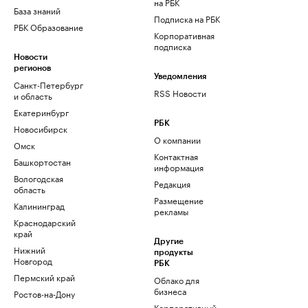
на РБК
База знаний
Подписка на РБК
РБК Образование
Корпоративная
подписка
Новости
регионов
Уведомления
Санкт-Петербург
RSS Новости
и область
Екатеринбург
РБК
Новосибирск
О компании
Омск
Контактная
Башкортостан
информация
Вологодская
Редакция
область
Размещение
Калининград
рекламы
Краснодарский
край
Другие
Нижний
продукты
Новгород
РБК
Пермский край
Облако для
бизнеса
Ростов-на-Дону
Корпоративный