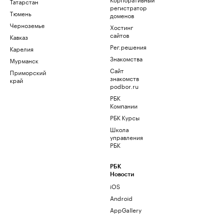
Татарстан
регистратор
Тюмень
доменов
Черноземье
Хостинг
сайтов
Кавказ
Рег.решения
Карелия
Знакомства
Мурманск
Сайт
Приморский
знакомств
край
podbor.ru
РБК
Компании
РБК Курсы
Школа
управления
РБК
РБК
Новости
iOS
Android
AppGallery