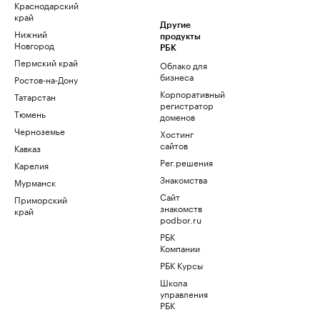
Краснодарский
край
Другие
Нижний
продукты
Новгород
РБК
Пермский край
Облако для
бизнеса
Ростов-на-Дону
Корпоративный
Татарстан
регистратор
Тюмень
доменов
Черноземье
Хостинг
сайтов
Кавказ
Рег.решения
Карелия
Знакомства
Мурманск
Сайт
Приморский
знакомств
край
podbor.ru
РБК
Компании
РБК Курсы
Школа
управления
РБК