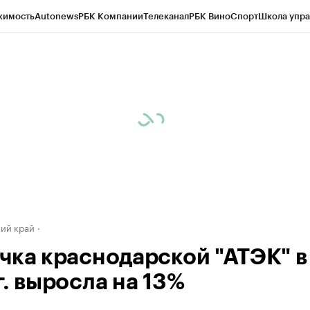
жимость
Autonews
РБК Компании
Телеканал
РБК Вино
Спорт
Школа упра
д
Стиль
Крипто
РБК Бизнес-среда
Дискуссионный клуб
Исследования
К
а контрагентов
Политика
Экономика
Бизнес
Технологии и медиа
Фина
ий край
чка краснодарской "АТЭК" в
г. выросла на 13%