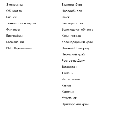
Общество
Экономика
Екатеринбург
Иран сообщил об «операции против
Общество
Новосибирск
целей врага» в Ормузском проливе
Бизнес
Омск
Политика
Технологии и медиа
Башкортостан
Шнайдер обыграла Калинскую и вышла
в четвертый круг турнира в Торонто
Финансы
Вологодская область
Спорт
Биографии
Калининград
В горах Казахстана эвакуировали еще
База знаний
Краснодарский край
одного туриста из России
РБК Образование
Нижний Новгород
Общество
В Смоленской области ввели режим ЧС
Пермский край
после мощного циклона
Ростов-на-Дону
Общество
Татарстан
Тюмень
Загрузить еще
Черноземье
Кавказ
Карелия
Мурманск
Приморский край