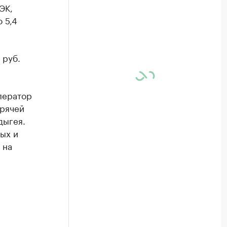
ЭК,
 5,4
 руб.
ператор
орячей
дыгея.
ных и
 на