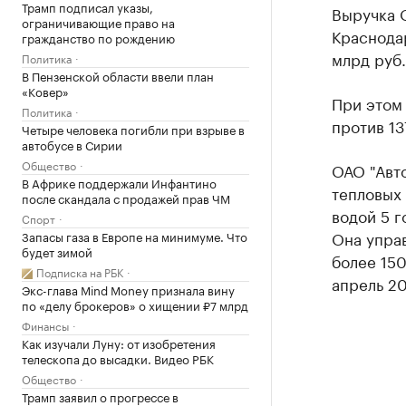
Трамп подписал указы,
Выручка 
ограничивающие право на
Краснодар
гражданство по рождению
млрд руб.
Политика
В Пензенской области ввели план
«Ковер»
При этом 
Политика
против 13
Четыре человека погибли при взрыве в
автобусе в Сирии
Общество
ОАО "Авт
В Африке поддержали Инфантино
тепловых 
после скандала с продажей прав ЧМ
водой 5 г
Спорт
Она управ
Запасы газа в Европе на минимуме. Что
будет зимой
более 150
Подписка на РБК
апрель 20
Экс-глава Mind Money признала вину
по «делу брокеров» о хищении ₽7 млрд
Финансы
Как изучали Луну: от изобретения
телескопа до высадки. Видео РБК
Общество
Трамп заявил о прогрессе в