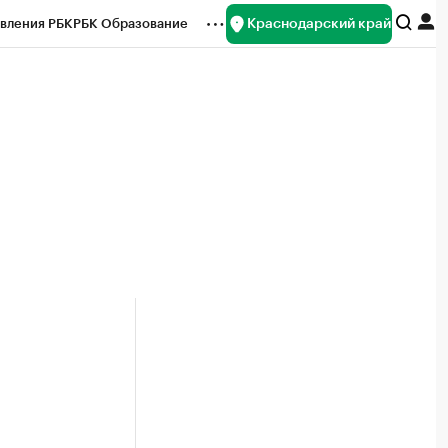
Краснодарский край
вления РБК
РБК Образование
редитные рейтинги
Франшизы
нсы
Рынок наличной валюты