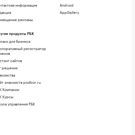
нтактная информация
Android
дакция
AppGallery
змещение рекламы
угие продукты РБК
лако для бизнеса
рпоративный регистратор
менов
стинг сайтов
г.решения
акомства
йт знакомств podbor.ru
К Компании
К Курсы
ола управления РБК