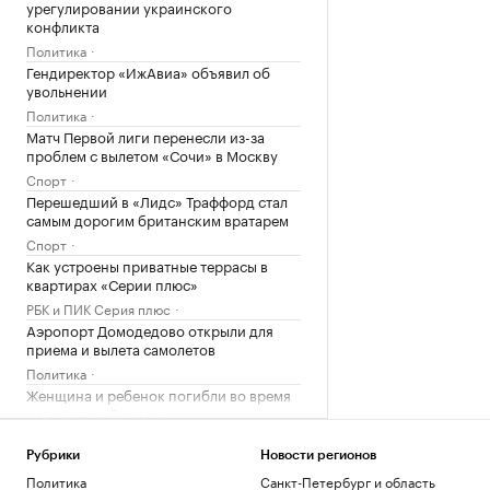
урегулировании украинского
конфликта
Политика
Гендиректор «ИжАвиа» объявил об
увольнении
Политика
Матч Первой лиги перенесли из-за
проблем с вылетом «Сочи» в Москву
Спорт
Перешедший в «Лидс» Траффорд стал
самым дорогим британским вратарем
Спорт
Как устроены приватные террасы в
квартирах «Серии плюс»
РБК и ПИК Серия плюс
Аэропорт Домодедово открыли для
приема и вылета самолетов
Политика
Женщина и ребенок погибли во время
непогоды в Смоленске
Общество
Арест запросили обвиняемой по делу о
Рубрики
Новости регионов
порнографии экс-участнице «Дома-2»
Политика
Санкт-Петербург и область