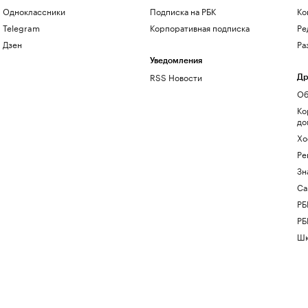
Одноклассники
Подписка на РБК
Ко
Telegram
Корпоративная подписка
Ре
Дзен
Ра
Уведомления
RSS Новости
Др
Об
Ко
до
Хо
Ре
Зн
Са
РБ
РБ
Шк