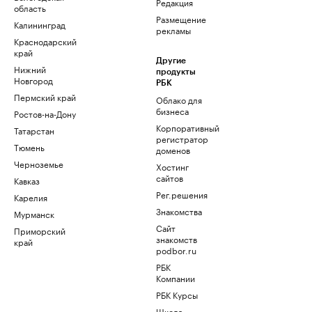
Редакция
область
Размещение
Калининград
рекламы
Краснодарский
край
Другие
Нижний
продукты
Новгород
РБК
Пермский край
Облако для
бизнеса
Ростов-на-Дону
Корпоративный
Татарстан
регистратор
Тюмень
доменов
Черноземье
Хостинг
сайтов
Кавказ
Рег.решения
Карелия
Знакомства
Мурманск
Сайт
Приморский
знакомств
край
podbor.ru
РБК
Компании
РБК Курсы
Школа