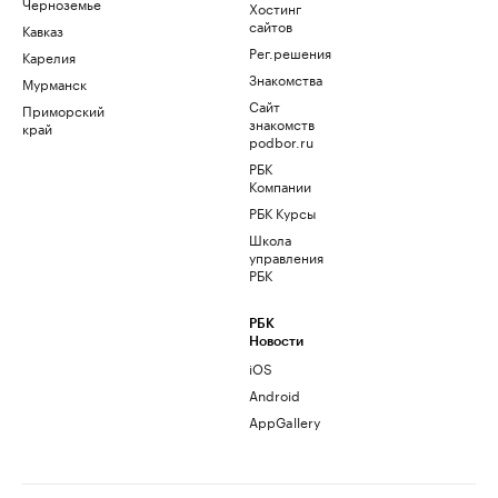
Черноземье
Хостинг
сайтов
Кавказ
Рег.решения
Карелия
Знакомства
Мурманск
Сайт
Приморский
знакомств
край
podbor.ru
РБК
Компании
РБК Курсы
Школа
управления
РБК
РБК
Новости
iOS
Android
AppGallery