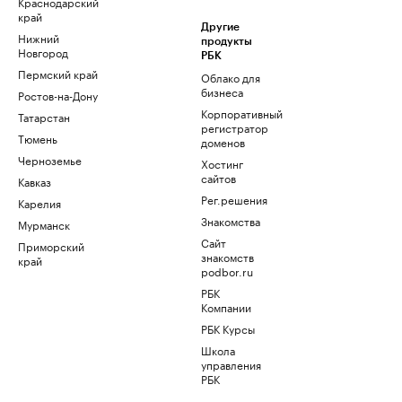
Краснодарский
край
Другие
Нижний
продукты
Новгород
РБК
Пермский край
Облако для
бизнеса
Ростов-на-Дону
Корпоративный
Татарстан
регистратор
Тюмень
доменов
Черноземье
Хостинг
сайтов
Кавказ
Рег.решения
Карелия
Знакомства
Мурманск
Сайт
Приморский
знакомств
край
podbor.ru
РБК
Компании
РБК Курсы
Школа
управления
РБК