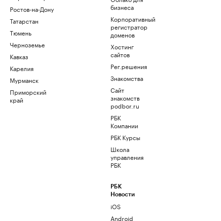
бизнеса
Ростов-на-Дону
Корпоративный
Татарстан
регистратор
Тюмень
доменов
Черноземье
Хостинг
сайтов
Кавказ
Рег.решения
Карелия
Знакомства
Мурманск
Сайт
Приморский
знакомств
край
podbor.ru
РБК
Компании
РБК Курсы
Школа
управления
РБК
РБК
Новости
iOS
Android