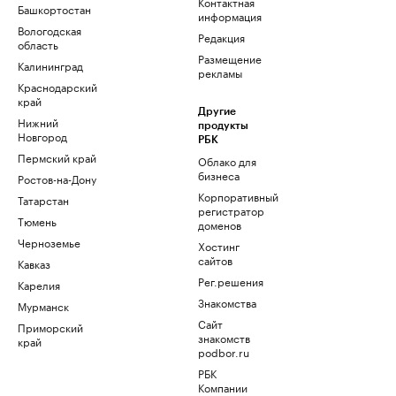
Контактная
Башкортостан
информация
Вологодская
Редакция
область
Размещение
Калининград
рекламы
Краснодарский
край
Другие
Нижний
продукты
Новгород
РБК
Пермский край
Облако для
бизнеса
Ростов-на-Дону
Корпоративный
Татарстан
регистратор
Тюмень
доменов
Черноземье
Хостинг
сайтов
Кавказ
Рег.решения
Карелия
Знакомства
Мурманск
Сайт
Приморский
знакомств
край
podbor.ru
РБК
Компании