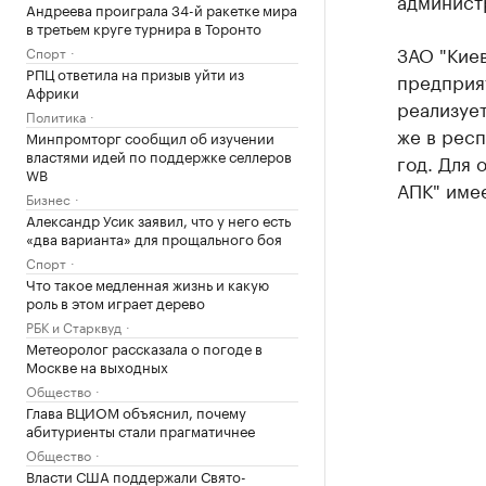
админист
Андреева проиграла 34-й ракетке мира
в третьем круге турнира в Торонто
ЗАО "Киев
Спорт
РПЦ ответила на призыв уйти из
предприят
Африки
реализует
Политика
же в респ
Минпромторг сообщил об изучении
властями идей по поддержке селлеров
год. Для
WB
АПК" имее
Бизнес
Александр Усик заявил, что у него есть
«два варианта» для прощального боя
Спорт
Что такое медленная жизнь и какую
роль в этом играет дерево
РБК и Старквуд
Метеоролог рассказала о погоде в
Москве на выходных
Общество
Глава ВЦИОМ объяснил, почему
абитуриенты стали прагматичнее
Общество
Власти США поддержали Свято-