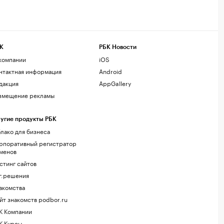
К
РБК Новости
компании
iOS
нтактная информация
Android
дакция
AppGallery
змещение рекламы
угие продукты РБК
лако для бизнеса
рпоративный регистратор
менов
стинг сайтов
г.решения
акомства
йт знакомств podbor.ru
К Компании
К Курсы