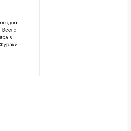
жегодно
. Всего
яса в
-Жураки