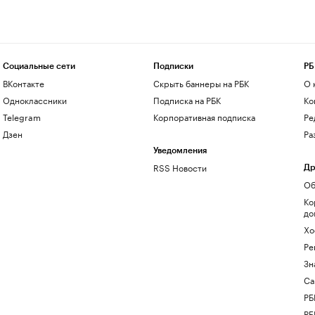
Социальные сети
Подписки
РБ
ВКонтакте
Скрыть баннеры на РБК
О 
Одноклассники
Подписка на РБК
Ко
Telegram
Корпоративная подписка
Ре
Дзен
Ра
Уведомления
RSS Новости
Др
Об
Ко
до
Хо
Ре
Зн
Са
РБ
РБ