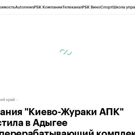
жимость
Autonews
РБК Компании
Телеканал
РБК Вино
Спорт
Школа упра
д
Стиль
Крипто
РБК Бизнес-среда
Дискуссионный клуб
Исследования
К
а контрагентов
Политика
Экономика
Бизнес
Технологии и медиа
Фина
ий край
ания "Киево-Жураки АПК"
стила в Адыгее
перерабатывающий компле