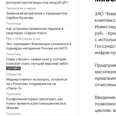
рупором пропаганды под эгидой ЦРУ
Технологии и медиа
ЗАО "Кие
Зеленский встретился с президентом
Сербии Вучичем
комплекс
Политика
Инвестици
Как устроены приватные террасы в
руб. - кр
квартирах «Серии плюс»
с использ
РБК и ПИК Серия плюс
Экс-президент Финляндии усомнился в
Госсредс
сценарии нападения России на НАТО
инфрастр
Политика
Глава «Эксмо» назвал книгу, которая
поможет стать «лучшей версией себя»
Предприят
РАДИО
мясоперер
Общество
предприя
Мадьяр ответил на вопрос, останется
ли «Росатом» подрядчиком на
отчислени
«Пакш-2»
Политика
Введение
Росфинмониторинг рассказал, как
позволил
помог выявить криптомошенников в
Москве
циклом: в
Политика