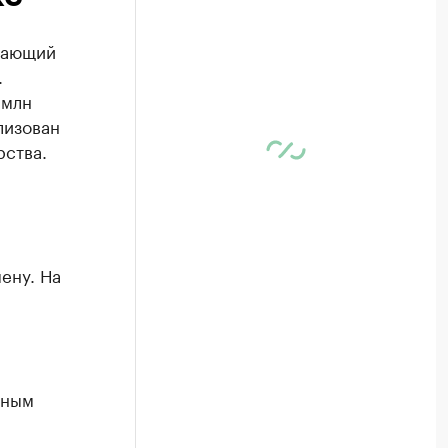
вающий
.
 млн
лизован
рства.
ену. На
лным