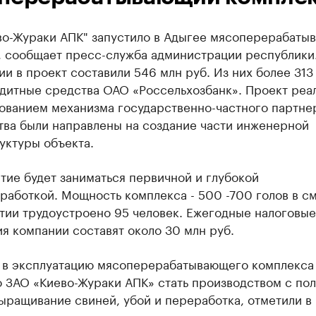
во-Жураки АПК" запустило в Адыгее мясоперерабаты
, сообщает пресс-служба администрации республики
и в проект составили 546 млн руб. Из них более 313
едитные средства ОАО «Россельхозбанк». Проект реа
ованием механизма государственно-частного партне
тва были направлены на создание части инженерной
уктуры объекта.
ие будет заниматься первичной и глубокой
аботкой. Мощность комплекса - 500 -700 голов в см
тии трудоустроено 95 человек. Ежегодные налоговые
я компании составят около 30 млн руб.
 в эксплуатацию мясоперерабатывающего комплекса
о ЗАО «Киево-Жураки АПК» стать производством с по
ыращивание свиней, убой и переработка, отметили в