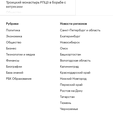
Троицкий монастырь РПЦЗ в борьбе с
ветряками
Общество
Трамп обжалует запрет на
строительство бального зала в Белом
Рубрики
Новости регионов
доме
Политика
Санкт-Петербург и область
Политика
Как выглядит портрет абитуриента в
Экономика
Екатеринбург
2026 году. Видео РБК
Общество
Новосибирск
Общество
Бизнес
Омск
В США рассказали, как помогли
Технологии и медиа
Башкортостан
снарядам из Сербии попасть на
Украину
Финансы
Вологодская область
Политика
Биографии
Калининград
Будущее Ходынского поля: от пашни и
База знаний
Краснодарский край
аэродрома до города в городе
РБК Образование
Нижний Новгород
РБК и Stone
Пермский край
Загрузить еще
Ростов-на-Дону
Татарстан
Тюмень
Черноземье