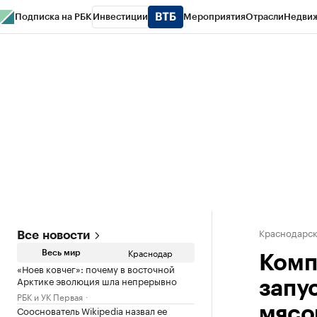
Подписка на РБК
Инвестиции
Мероприятия
Отрасли
Недви
РБК Курсы
РБК Life
Тренды
Визионеры
Национальные проекты
Горо
Газета
Спецпроекты СПб
Конференции СПб
Спецпроекты
Проверк
Краснодарск
Все новости
Краснодар
Весь мир
Комп
«Ноев ковчег»: почему в восточной
Арктике эволюция шла непрерывно
запу
РБК и УК Первая
Сооснователь Wikipedia назвал ее
мясо