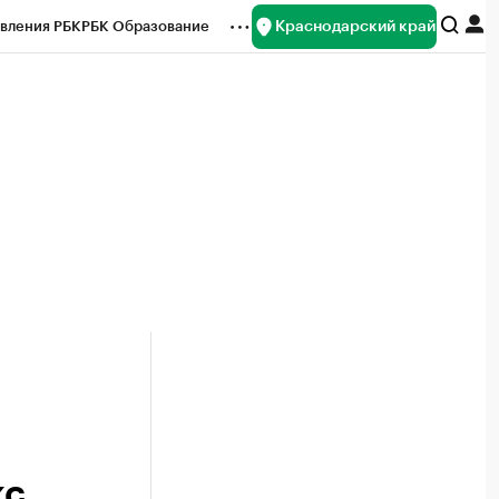
Краснодарский край
вления РБК
РБК Образование
редитные рейтинги
Франшизы
нсы
Рынок наличной валюты
кс