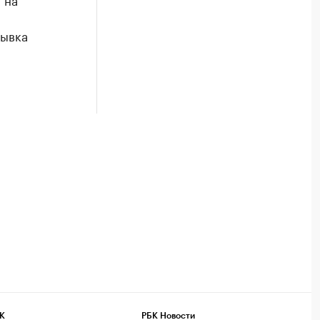
мывка
К
РБК Новости