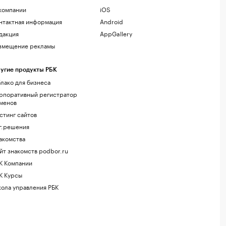
компании
iOS
нтактная информация
Android
дакция
AppGallery
змещение рекламы
угие продукты РБК
лако для бизнеса
рпоративный регистратор
менов
стинг сайтов
г.решения
акомства
йт знакомств podbor.ru
К Компании
К Курсы
ола управления РБК