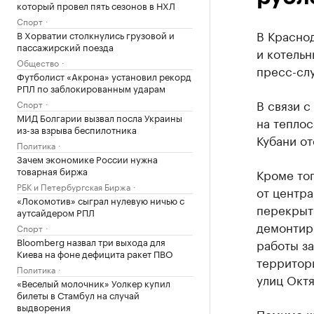
который провел пять сезонов в НХЛ
Спорт
В Краснод
В Хорватии столкнулись грузовой и
пассажирский поезда
и котельн
Общество
пресс-сл
Футболист «Акрона» установил рекорд
РПЛ по заблокированным ударам
В связи 
Спорт
МИД Болгарии вызвал посла Украины
на теплос
из-за взрыва беспилотника
Кубани от
Политика
Зачем экономике России нужна
товарная биржа
Кроме тог
РБК и Петербургская Биржа
от центра
«Локомотив» сыграл нулевую ничью с
перекрыт
аутсайдером РПЛ
демонтиро
Спорт
Bloomberg назвал три выхода для
работы за
Киева на фоне дефицита ракет ПВО
территор
Политика
улиц Октя
«Веселый молочник» Уолкер купил
билеты в Стамбул на случай
выдворения
Помимо к