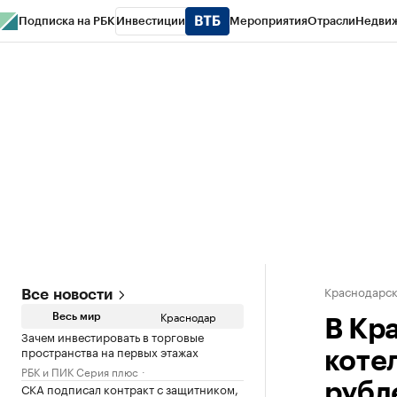
Подписка на РБК
Инвестиции
Мероприятия
Отрасли
Недви
РБК Курсы
РБК Life
Тренды
Визионеры
Национальные проекты
Горо
Газета
Спецпроекты СПб
Конференции СПб
Спецпроекты
Проверк
Краснодарск
Все новости
Краснодар
Весь мир
В Кр
Зачем инвестировать в торговые
пространства на первых этажах
коте
РБК и ПИК Серия плюс
СКА подписал контракт с защитником,
рубл