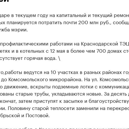
аре в текущем году на капитальный и текущий ремон
ых планируется потратить почти 200 млн руб., сообщ
ужба мэрии.
с профилактическими работами на Краснодарской ТЭЦ
етях и в котельных с 12 мая в более чем 700 домах с
сутствует горячая вода. \
о,работы ведутся на 10 участках в разных районах г
 до Комсомольского микрорайона. На ул. Комсомольс
о движение, вскрыты подземные лотки с коммуникац
ваны старые трубы, укладываются новые. За десять 
кончат, затем приступят к засыпке и благоустройству
ии. Половину старой теплосети заменили на перекре
брьской и Постовой.
рупных работ, в Краснодаре проходит реконструкция