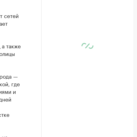
т сетей
ает
 а также
толицы
орода —
кой, где
иями и
дней
стке
 на