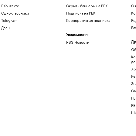
ВКонтакте
Скрыть баннеры на РБК
О 
Одноклассники
Подписка на РБК
Ко
Telegram
Корпоративная подписка
Ре
Дзен
Ра
Уведомления
RSS Новости
Др
Об
Ко
до
Хо
Ре
Зн
Са
РБ
РБ
Шк