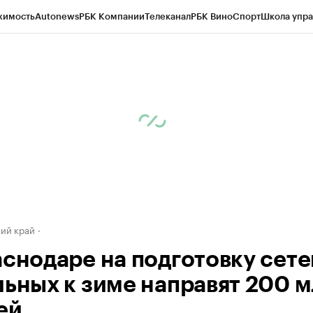
жимость
Autonews
РБК Компании
Телеканал
РБК Вино
Спорт
Школа упра
д
Стиль
Крипто
РБК Бизнес-среда
Дискуссионный клуб
Исследования
К
а контрагентов
Политика
Экономика
Бизнес
Технологии и медиа
Фина
ий край
аснодаре на подготовку сете
льных к зиме направят 200 
ей