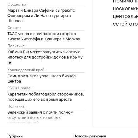
Общество
нескольки
Марат и Динара Сафины сыграют с
централь
Федерером и Ли На на турнире в
Шанхае
сетей ото
Спорт
ТАСС узнал о возможности скорого
визита Уиткоффа и Кушнера в Москву
Политика
Кабмин РФ может запустить льготную
ипотеку для достройки домов в Крыму
Краснодарский край
Семь признаков успешного бизнес-
центра
РБК и Upside
Карапетян поблагодарил сторонников,
посещавших его во время ареста
Политика
Зеленский заявил о почти полном
отсутствии целых тепловых
электростанций
Политика
Мельникова заявила, что после
Рубрики
Новости регионов