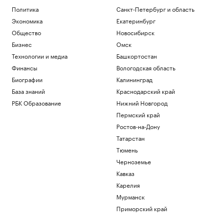
невыдачи визы на ЧЕ ей жаль своего
Политика
Санкт-Петербург и область
здоровья
Экономика
Екатеринбург
Спорт
Сын Джо Байдена рассказал о сильной
Общество
Новосибирск
боли отца из-за рака
Бизнес
Омск
Общество
Технологии и медиа
Башкортостан
В Геленджике возобновили работу
Финансы
Вологодская область
пляжей после отмены режима
опасности БПЛА
Биографии
Калининград
Общество
База знаний
Краснодарский край
В Финляндии с марта 2027 года введут
РБК Образование
Нижний Новгород
экзамен на гражданство
Пермский край
Общество
Ростов-на-Дону
В Италии нашли обломки римского
корабля с сотнями античных амфор.
Татарстан
Видео
Тюмень
Общество
Черноземье
Загрузить еще
Кавказ
Карелия
Мурманск
Приморский край