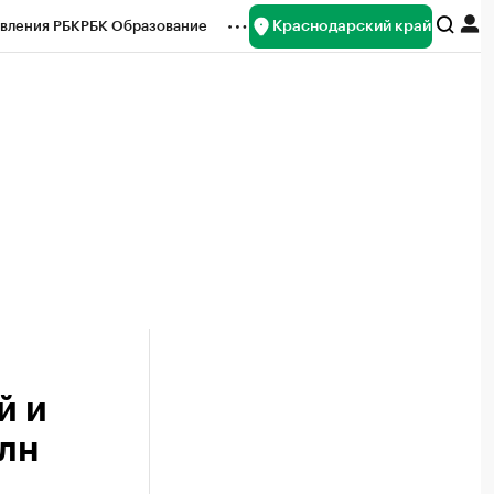
Краснодарский край
вления РБК
РБК Образование
редитные рейтинги
Франшизы
нсы
Рынок наличной валюты
й и
млн