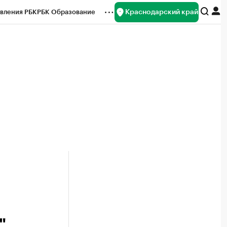
Краснодарский край
вления РБК
РБК Образование
редитные рейтинги
Франшизы
нсы
Рынок наличной валюты
"