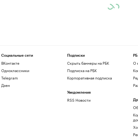
Социальные сети
Подписки
РБ
ВКонтакте
Скрыть баннеры на РБК
О 
Одноклассники
Подписка на РБК
Ко
Telegram
Корпоративная подписка
Ре
Дзен
Ра
Уведомления
RSS Новости
Др
Об
Ко
до
Хо
Ре