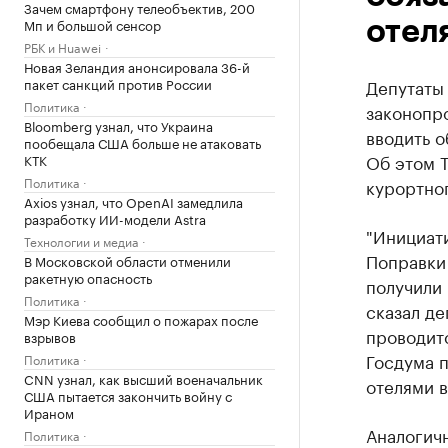
Зачем смартфону телеобъектив, 200
Мп и большой сенсор
отел
РБК и Huawei
Новая Зеландия анонсировала 36-й
пакет санкций против России
Депутаты
Политика
законопр
Bloomberg узнал, что Украина
вводить о
пообещала США больше не атаковать
Об этом 
КТК
Политика
курортно
Axios узнал, что OpenAI замедлила
разработку ИИ-модели Astra
"Инициати
Технологии и медиа
Поправки
В Московской области отменили
ракетную опасность
получили 
Политика
сказал де
Мэр Киева сообщил о пожарах после
проводитс
взрывов
Госдума п
Политика
CNN узнал, как высший военачальник
отелями 
США пытается закончить войну с
Ираном
Аналогич
Политика