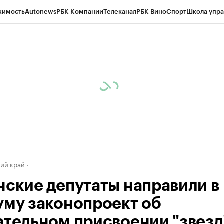
жимость
Autonews
РБК Компании
Телеканал
РБК Вино
Спорт
Школа упра
д
Стиль
Крипто
РБК Бизнес-среда
Дискуссионный клуб
Исследования
К
а контрагентов
Политика
Экономика
Бизнес
Технологии и медиа
Фина
ий край
нские депутаты направили в
уму законопроект об
ательном присвоении "звезд