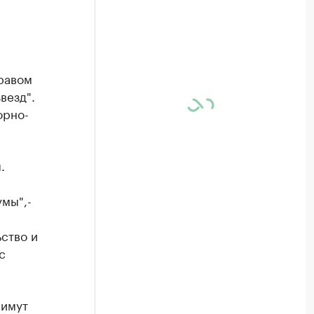
равом
везд".
орно-
.
мы",-
й
ство и
с
римут