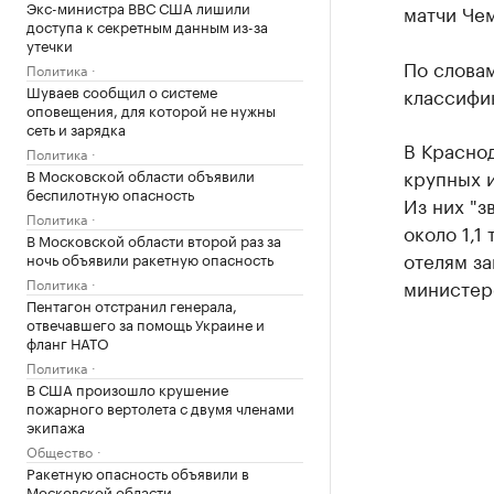
Экс-министра ВВС США лишили
матчи Чем
доступа к секретным данным из-за
утечки
По словам
Политика
Шуваев сообщил о системе
классифик
оповещения, для которой не нужны
сеть и зарядка
В Краснод
Политика
крупных и
В Московской области объявили
беспилотную опасность
Из них "з
Политика
около 1,1
В Московской области второй раз за
отелям з
ночь объявили ракетную опасность
Политика
министерс
Пентагон отстранил генерала,
отвечавшего за помощь Украине и
фланг НАТО
Политика
В США произошло крушение
пожарного вертолета с двумя членами
экипажа
Общество
Ракетную опасность объявили в
Московской области