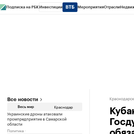
Подписка на РБК
Инвестиции
Мероприятия
Отрасли
Недви
РБК Курсы
РБК Life
Тренды
Визионеры
Национальные проекты
Горо
Газета
Спецпроекты СПб
Конференции СПб
Спецпроекты
Проверк
Краснодарск
Все новости
Краснодар
Весь мир
Куба
Украинские дроны атаковали
промпредприятие в Самарской
Госд
области
Политика
обяз