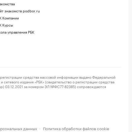
акомства
йт знакомств podbor.ru
К Компании
К Курсы
ола управления РБК
регистрации средства массовой информации выдано Федеральной
и сетевого издания «РБК» (свидетельство о регистрации средства
ор) 03.12.2021 за номером ЭЛ №ФС77-82385) сопровождаются
ерсональных данных
Политика обработки файлов cookie
·