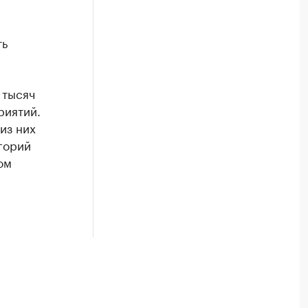
ть
 тысяч
риятий.
из них
егорий
ом