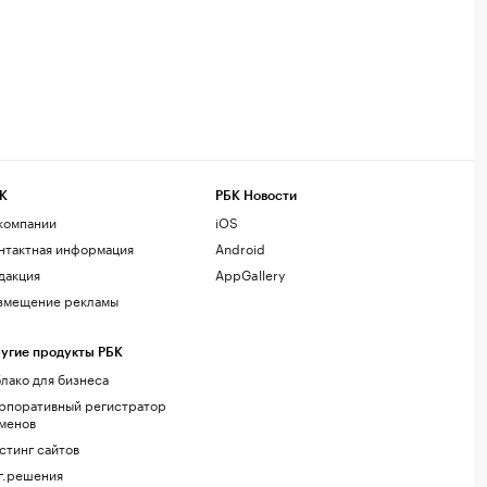
К
РБК Новости
компании
iOS
нтактная информация
Android
дакция
AppGallery
змещение рекламы
угие продукты РБК
лако для бизнеса
рпоративный регистратор
менов
стинг сайтов
г.решения