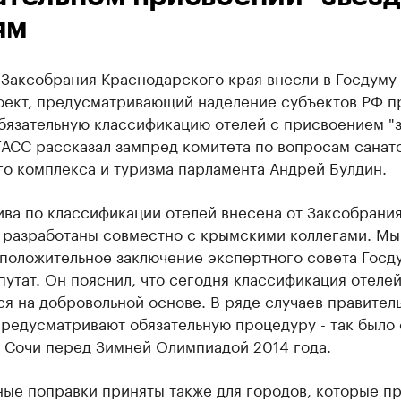
ям
 Заксобрания Краснодарского края внесли в Госдуму
оект, предусматривающий наделение субъектов РФ п
бязательную классификацию отелей с присвоением "з
ТАСС рассказал зампред комитета по вопросам санат
го комплекса и туризма парламента Андрей Булдин.
ва по классификации отелей внесена от Заксобрания
 разработаны совместно с крымскими коллегами. Мы
положительное заключение экспертного совета Госду
путат. Он пояснил, что сегодня классификация отеле
я на добровольной основе. В ряде случаев правитель
редусматривают обязательную процедуру - так было 
в Сочи перед Зимней Олимпиадой 2014 года.
ные поправки приняты также для городов, которые п