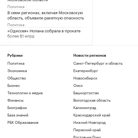
Политика
В семи регионах, включая Московскую
область, объявили ракетную опасность
Политика
«Одиссея» Нолана собрала в прокате
более $1 млрд
Общество
Bloomberg узнал, когда планируют
завершить испытания «Золотого
Рубрики
Новости регионов
купола»
Политика
Санкт-Петербург и область
Политика
Экономика
Екатеринбург
Четыре доступных и понятных
инструмента диверсификации
Общество
Новосибирск
накоплений
Бизнес
Омск
РБК и Сбер
Технологии и медиа
Башкортостан
Трамп попросил уйти с заседания
Финансы
Вологодская область
Госдепа раньше, чтобы «вести войну»
Биографии
Калининград
Политика
База знаний
Краснодарский край
Загрузить еще
РБК Образование
Нижний Новгород
Пермский край
Ростов-на-Дону