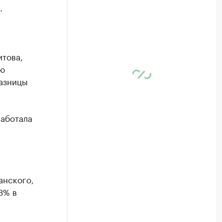
.
итова,
ую
разницы
работала
анского,
3% в