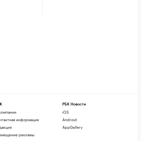
К
РБК Новости
компании
iOS
нтактная информация
Android
дакция
AppGallery
змещение рекламы