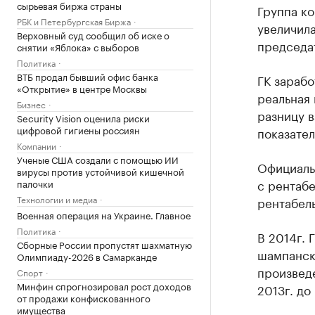
сырьевая биржа страны
Группа ко
РБК и Петербургская Биржа
увеличила
Верховный суд сообщил об иске о
председат
снятии «Яблока» с выборов
Политика
ВТБ продал бывший офис банка
ГК зарабо
«Открытие» в центре Москвы
реальная
Бизнес
разницу в
Security Vision оценила риски
цифровой гигиены россиян
показател
Компании
Ученые США создали с помощью ИИ
Официальн
вирусы против устойчивой кишечной
с рентабе
палочки
Технологии и медиа
рентабель
Военная операция на Украине. Главное
Политика
В 2014г. 
Сборные России пропустят шахматную
шампанско
Олимпиаду-2026 в Самарканде
произведе
Спорт
Минфин спрогнозировал рост доходов
2013г. до
от продажи конфискованного
имущества