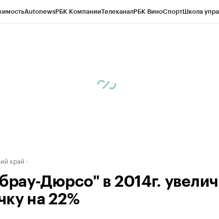
жимость
Autonews
РБК Компании
Телеканал
РБК Вино
Спорт
Школа упра
д
Стиль
Крипто
РБК Бизнес-среда
Дискуссионный клуб
Исследования
К
а контрагентов
Политика
Экономика
Бизнес
Технологии и медиа
Фина
ий край
Абрау-Дюрсо" в 2014г. увели
чку на 22%