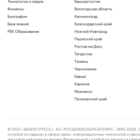
Политика
Технологии и медиа
Башкортостан
Страхование вкладов в банках: сумма
Финансы
Вологодская область
возмещения, что такое АСВ
Биографии
Калининград
Инвестиции
База знаний
Краснодарский край
Доходы санаториев Кубани снизились
до ₽21 млрд в первом полугодии 2026
РБК Образование
Нижний Новгород
г.
Пермский край
Краснодарский край
Ростов-на-Дону
Пришли в движение биткоины из 2011
Татарстан
года. Их владелец в плюсе на $10 млн
Тюмень
Крипто
CMO: чем занимается директор по
Черноземье
маркетингу
Кавказ
Образование
Карелия
Мурманск
Загрузить еще
Приморский край
© ООО «БИЗНЕСПРЕСС», АО «РОСБИЗНЕСКОНСАЛТИНГ», 1995–2026. Сообщ
службой по надзору в сфере связи, информационных технологий и масс
массовой информации выдано Федеральной службой по надзору в сфере