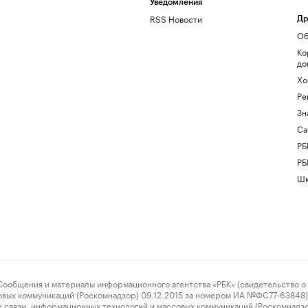
Уведомления
RSS Новости
Др
Об
Ко
до
Хо
Ре
Зн
Са
РБ
РБ
Шк
ения и материалы информационного агентства «РБК» (свидетельство о 
овых коммуникаций (Роскомнадзор) 09.12.2015 за номером ИА №ФС77-63848) 
 связи, информационных технологий и массовых коммуникаций (Роскомнадз