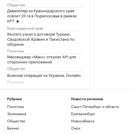
Общество
Девелопер из Краснодарского края
освоит 23 га в Подмосковье в рамках
КРТ
Краснодарский край
Reuters узнал о договоре Турции,
Саудовской Аравии и Пакистана по
обороне
Политика
Мессенджер «Макс» откроет API для
сторонних приложений
Общество
Военная операция на Украине. Онлайн
Политика
«Внуково» стало владельцем 25% в
управляющей компании Домодедово
Бизнес
Рубрики
Новости регионов
Пляжи, замки, марципан: гастрогид по
Политика
Санкт-Петербург и область
Калининградской области
Экономика
Екатеринбург
РБК и РСХБ
Общество
Новосибирск
Bloomberg сообщило о «неожиданных»
$22 млрд у Ким Чен Ына
Бизнес
Омск