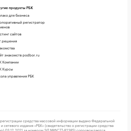
угие продукты РБК
лако для бизнеса
рпоративный регистратор
менов
стинг сайтов
г.решения
акомства
йт знакомств podbor.ru
К Компании
К Курсы
ола управления РБК
регистрации средства массовой информации выдано Федеральной
и сетевого издания «РБК» (свидетельство о регистрации средства
ор) 03.12.2021 за номером ЭЛ №ФС77-82385) сопровождаются