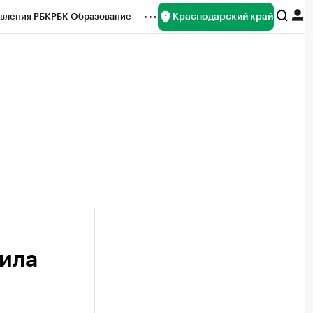
Краснодарский край
вления РБК
РБК Образование
редитные рейтинги
Франшизы
нсы
Рынок наличной валюты
чила