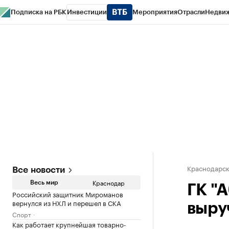
Подписка на РБК
Инвестиции
Мероприятия
Отрасли
Недви
РБК Курсы
РБК Life
Тренды
Визионеры
Национальные проекты
Горо
Газета
Спецпроекты СПб
Конференции СПб
Спецпроекты
Проверк
Краснодарск
Все новости
Краснодар
Весь мир
ГК "
Российский защитник Мироманов
вернулся из НХЛ и перешел в СКА
выру
Спорт
Как работает крупнейшая товарно-