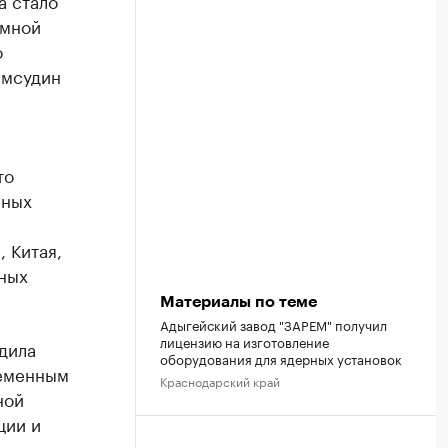
а стало
омной
о
амсудин
то
рных
 Китая,
рных
Материалы по теме
Адыгейский завод "ЗАРЕМ" получил
лицензию на изготовление
дила
оборудования для ядерных установок
ременным
Краснодарский край
ной
ции и