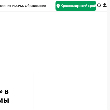
Краснодарский край
вления РБК
РБК Образование
редитные рейтинги
Франшизы
нсы
Рынок наличной валюты
 в
емы