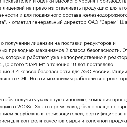
 показателей и оценки высокого уровня производств
 лицензий на право изготавливать продукцию для ат
нности и для подвижного состава железнодорожног
та", - отметил генеральный директор ОАО "Зарем" Ш
 о получении лицензии на поставки редукторов и
ных приводных механизмов 2 класса безопасности. Э
ы, которые работают уже непосредственно в реакто
. До этого "ЗАРЕМ" в течение 10 лет поставляло
ние 3-4 класса безопасности для АЭС России, Индии,
ывшего СНГ. Но эти механизмы работали вне реакто
 чтобы получить указанную лицензию, компания прово
ацию с 2008г. За это время завод был оснащен сов
анием зарубежных производителей, сертифицирован
ией для контроля качества сырья и конечной продук