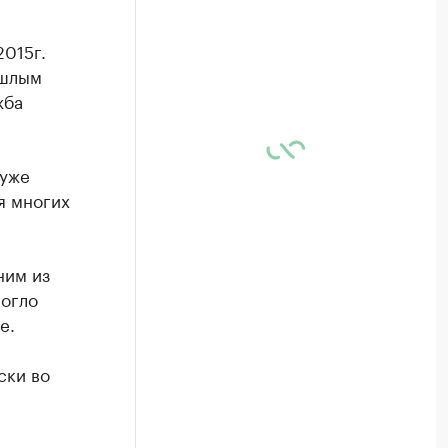
015г.
ошлым
жба
 уже
я многих
ним из
огло
е.
ски во