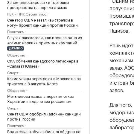
"Одним из
Зачем инвестировать в торговые
получение
пространства на первых этажах
РБК и ПИК Серия плюс
промышле
Сенатор США назвал «выстрелом в
транспор
ногу» проект санкций против России
Пшизов.
Политика
В вузах рассказали, как прошла одна из
«самых жарких» приемных кампаний
Речь идет
РАДИО
комплект
Общество
механизм
СКА обменял канадского легионера в
«Салават Юлаев»
залах АЭС
Спорт
оборудова
Какие улицы перекроют в Москве из-за
и стран б
триатлона 8 августа. Карта
залов.
Общество
Мельникова назвала мерзким отказ
Хорватии в выдаче виз россиянам
Для того,
Спорт
модерниз
Сенат США одобрил «адские» санкции
оборудов
против России
Политика
лаборатор
Водитель автобуса сбил ногой дрон со