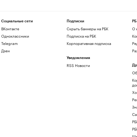
Социальные сети
Подписки
РБ
ВКонтакте
Скрыть баннеры на РБК
О 
Одноклассники
Подписка на РБК
Ко
Telegram
Корпоративная подписка
Ре
Дзен
Ра
Уведомления
RSS Новости
Др
Об
Ко
до
Хо
Ре
Зн
Са
РБ
РБ
Шк