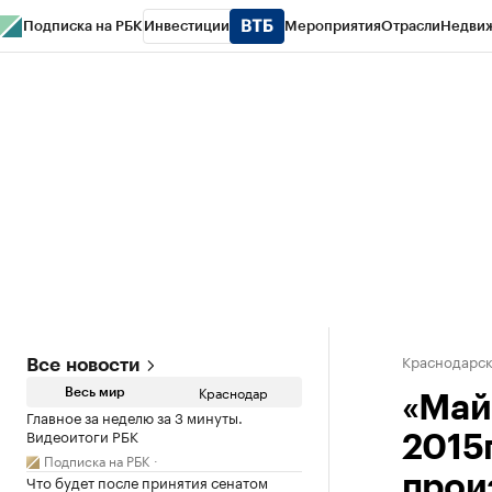
Подписка на РБК
Инвестиции
Мероприятия
Отрасли
Недви
РБК Курсы
РБК Life
Тренды
Визионеры
Национальные проекты
Горо
Газета
Спецпроекты СПб
Конференции СПб
Спецпроекты
Проверк
Краснодарск
Все новости
Краснодар
Весь мир
«Май
Главное за неделю за 3 минуты.
Видеоитоги РБК
2015
Подписка на РБК
Что будет после принятия сенатом
прои