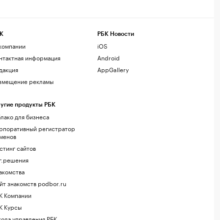
К
РБК Новости
компании
iOS
нтактная информация
Android
дакция
AppGallery
змещение рекламы
угие продукты РБК
лако для бизнеса
рпоративный регистратор
менов
стинг сайтов
г.решения
акомства
йт знакомств podbor.ru
К Компании
К Курсы
ола управления РБК