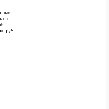
анным
ь по
ибыль
лн руб.