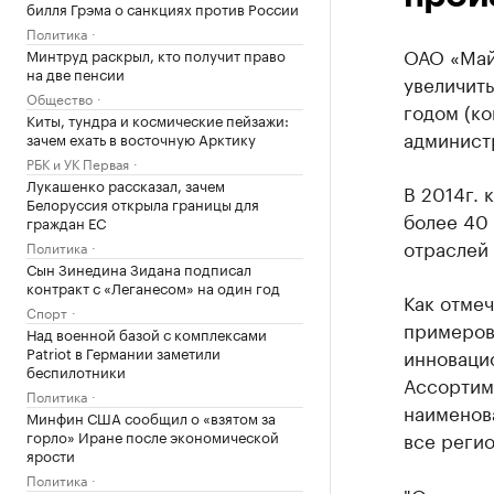
билля Грэма о санкциях против России
Политика
ОАО «Майк
Минтруд раскрыл, кто получит право
на две пенсии
увеличит
Общество
годом (ко
Киты, тундра и космические пейзажи:
админист
зачем ехать в восточную Арктику
РБК и УК Первая
Лукашенко рассказал, зачем
В 2014г. 
Белоруссия открыла границы для
более 40 
граждан ЕС
отраслей
Политика
Сын Зинедина Зидана подписал
контракт с «Леганесом» на один год
Как отмеч
Спорт
примеров
Над военной базой с комплексами
Patriot в Германии заметили
инноваци
беспилотники
Ассортим
Политика
наименов
Минфин США сообщил о «взятом за
горло» Иране после экономической
все регио
ярости
Политика