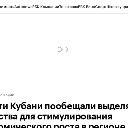
жимость
Autonews
РБК Компании
Телеканал
РБК Вино
Спорт
Школа упра
д
Стиль
Крипто
РБК Бизнес-среда
Дискуссионный клуб
Исследования
К
а контрагентов
Политика
Экономика
Бизнес
Технологии и медиа
Фина
ий край
ти Кубани пообещали выдел
ства для стимулирования
омического роста в регионе