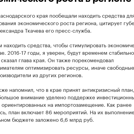
раснодарского края пообещали находить средства дл
ования экономического роста региона, цитирует губ
ександра Ткачева его пресс-служба.
м находить средства, чтобы стимулировать экономич
ае. 2016-17 годы, я уверен, будут временем стабильн
 сказал глава края. Он также порекомендовал
имателям оптимизировать ресурсы, иначе свободны
оизводители из других регионов.
кже напомнил, что в крае принят антикризисный план,
большое внимание уделено поддержке инвестиционн
, ориентированных на импортозамещение. Как ранее
ь, план включает 86 мероприятий. На их выполнение
ьном бюджете заложено 6,6 млрд руб.