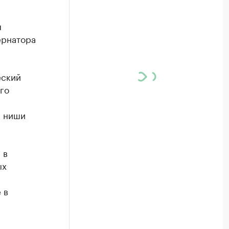
я
ернатора
еский
ого
е ниши
 в
ых
 в