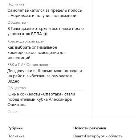
Политика
Самолет выкатился за пределы полосы
в Норильске и получил повреждения
Общество
В Геленджике открыли все пляжи после
угрозы атак БПЛА
Краснодарский край
Как выбрать оптимальное
коммерческое помещение для
инвестиций
РБК и ПИК Серия плюс
Две девушки в Шереметьево опоздали
на рейс и выбежали за самолетом.
Видео
Общество
Юные хоккеисты «Спартака» стали
победителями Кубка Александра
Овечкина
Спорт
Вучич исключил военное
сотрудничество с Украиной
Политика
Рубрики
Новости регионов
Что известно об атаках БПЛА на
Политика
Санкт-Петербург и область