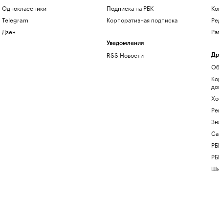
Одноклассники
Подписка на РБК
Ко
Telegram
Корпоративная подписка
Ре
Дзен
Ра
Уведомления
RSS Новости
Др
Об
Ко
до
Хо
Ре
Зн
Са
РБ
РБ
Шк