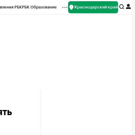
Краснодарский край
вления РБК
РБК Образование
редитные рейтинги
Франшизы
нсы
Рынок наличной валюты
ять