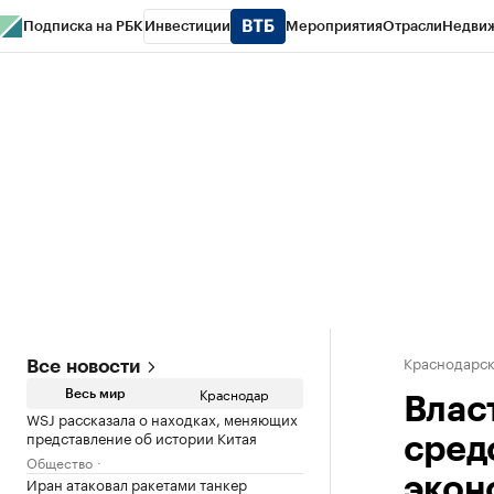
Подписка на РБК
Инвестиции
Мероприятия
Отрасли
Недви
РБК Курсы
РБК Life
Тренды
Визионеры
Национальные проекты
Горо
Газета
Спецпроекты СПб
Конференции СПб
Спецпроекты
Проверк
Краснодарск
Все новости
Краснодар
Весь мир
Влас
WSJ рассказала о находках, меняющих
представление об истории Китая
сред
Общество
Иран атаковал ракетами танкер
экон