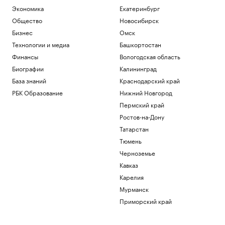
регионы России. Главное к 8 августа
Экономика
Екатеринбург
Политика
Общество
Новосибирск
С начала суток ПВО сбила почти 20
Бизнес
Омск
дронов, летевших на Москву
Технологии и медиа
Башкортостан
Политика
Зеленский сообщил о договоренности
Финансы
Вологодская область
с США по ракетам Patriot
Биографии
Калининград
Политика
База знаний
Краснодарский край
Умер первый тренер шестикратного
олимпийского чемпиона гимнаста
РБК Образование
Нижний Новгород
Щербо
Пермский край
Спорт
Ростов-на-Дону
История биржевой торговли в России
Татарстан
РБК и Петербургская Биржа
Тюмень
Черноземье
Загрузить еще
Кавказ
Карелия
Мурманск
Приморский край