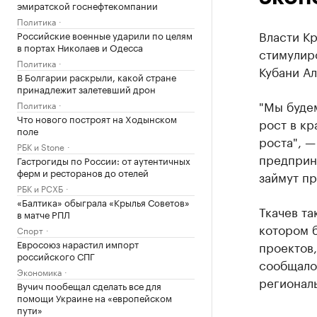
эмиратской госнефтекомпании
Политика
Власти К
Российские военные ударили по целям
в портах Николаев и Одесса
стимулир
Политика
Кубани Ал
В Болгарии раскрыли, какой стране
принадлежит залетевший дрон
"Мы буде
Политика
Что нового построят на Ходынском
рост в кр
поле
роста", —
РБК и Stone
предприн
Гастрогиды по России: от аутентичных
ферм и ресторанов до отелей
займут пр
РБК и РСХБ
«Балтика» обыграла «Крылья Советов»
Ткачев та
в матче РПЛ
котором 
Спорт
Евросоюз нарастил импорт
проектов
российского СПГ
сообщалос
Экономика
регионал
Вучич пообещал сделать все для
помощи Украине на «европейском
пути»