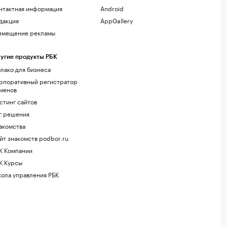
нтактная информация
Android
дакция
AppGallery
змещение рекламы
угие продукты РБК
лако для бизнеса
рпоративный регистратор
менов
стинг сайтов
г.решения
акомства
йт знакомств podbor.ru
К Компании
К Курсы
ола управления РБК