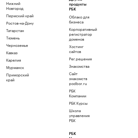
Нижний
продукты
Новгород
РБК
Пермский край
Облако для
бизнеса
Ростов-на-Дону
Корпоративный
Татарстан
регистратор
Тюмень
доменов
Черноземье
Хостинг
сайтов
Кавказ
Рег.решения
Карелия
Знакомства
Мурманск
Сайт
Приморский
знакомств
край
podbor.ru
РБК
Компании
РБК Курсы
Школа
управления
РБК
РБК