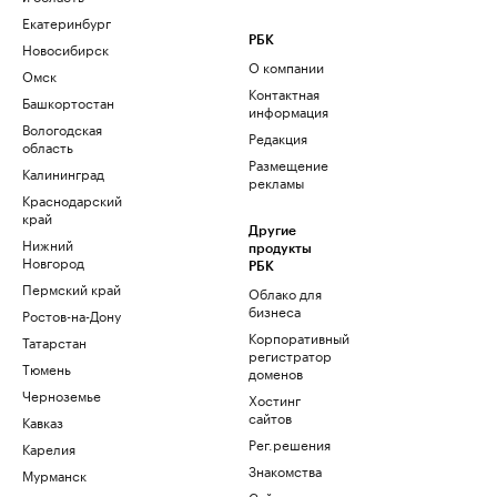
Екатеринбург
РБК
Новосибирск
О компании
Омск
Контактная
Башкортостан
информация
Вологодская
Редакция
область
Размещение
Калининград
рекламы
Краснодарский
край
Другие
Нижний
продукты
Новгород
РБК
Пермский край
Облако для
бизнеса
Ростов-на-Дону
Корпоративный
Татарстан
регистратор
Тюмень
доменов
Черноземье
Хостинг
сайтов
Кавказ
Рег.решения
Карелия
Знакомства
Мурманск
Сайт