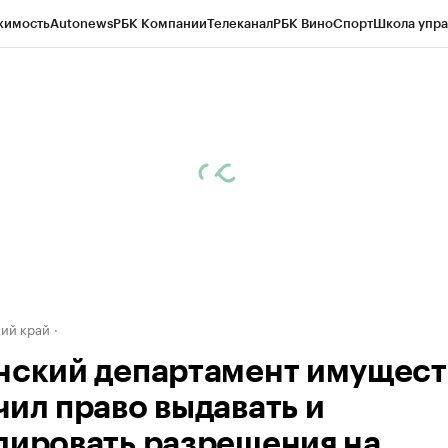
жимость
Autonews
РБК Компании
Телеканал
РБК Вино
Спорт
Школа упра
д
Стиль
Крипто
РБК Бизнес-среда
Дискуссионный клуб
Исследования
К
а контрагентов
Политика
Экономика
Бизнес
Технологии и медиа
Фина
ий край
нский департамент имущест
чил право выдавать и
лировать разрешения на