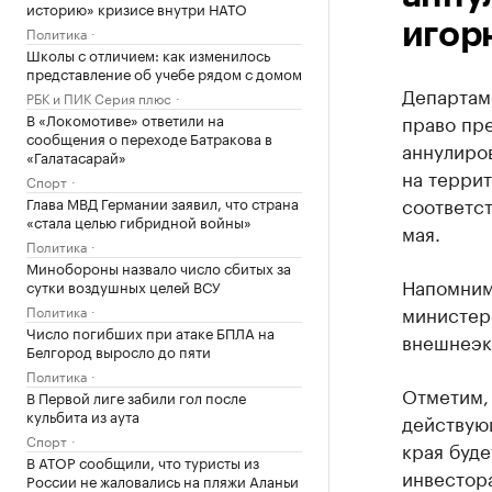
историю» кризисе внутри НАТО
игор
Политика
Школы с отличием: как изменилось
представление об учебе рядом с домом
Департам
РБК и ПИК Серия плюс
В «Локомотиве» ответили на
право пр
сообщения о переходе Батракова в
аннулиро
«Галатасарай»
на терри
Спорт
соответс
Глава МВД Германии заявил, что страна
«стала целью гибридной войны»
мая.
Политика
Минобороны назвало число сбитых за
Напомним
сутки воздушных целей ВСУ
министерс
Политика
Число погибших при атаке БПЛА на
внешнеэк
Белгород выросло до пяти
Политика
Отметим, 
В Первой лиге забили гол после
кульбита из аута
действую
Спорт
края буд
В АТОР сообщили, что туристы из
инвестор
России не жаловались на пляжи Аланьи