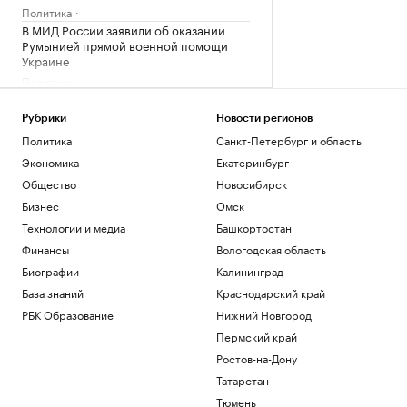
Политика
В МИД России заявили об оказании
Румынией прямой военной помощи
Украине
Политика
Каким будет новый эпицентр деловой
активности на Ходынке
Рубрики
Новости регионов
РБК и Stone
Политика
Санкт-Петербург и область
Месси прилетел в Аргентину на
Экономика
Екатеринбург
похороны отца
Общество
Новосибирск
Спорт
WSJ раскрыла, чем Куба заменяет
Бизнес
Омск
топливо на фоне энергокризиса
Технологии и медиа
Башкортостан
Политика
Финансы
Вологодская область
Биографии
Калининград
Загрузить еще
База знаний
Краснодарский край
РБК Образование
Нижний Новгород
Пермский край
Ростов-на-Дону
Татарстан
Тюмень