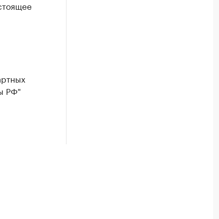
стоящее
артных
ы РФ"