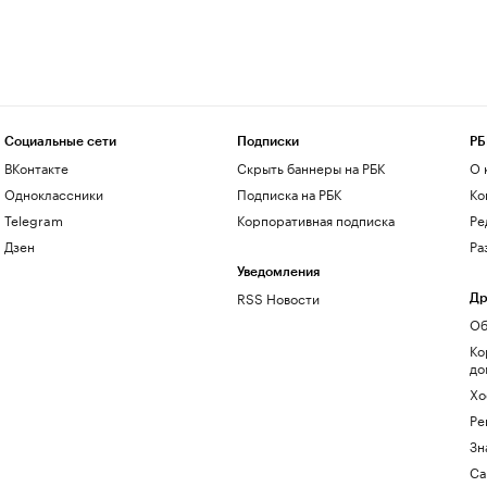
Социальные сети
Подписки
РБ
ВКонтакте
Скрыть баннеры на РБК
О 
Одноклассники
Подписка на РБК
Ко
Telegram
Корпоративная подписка
Ре
Дзен
Ра
Уведомления
RSS Новости
Др
Об
Ко
до
Хо
Ре
Зн
Са