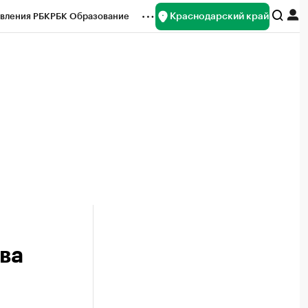
Краснодарский край
вления РБК
РБК Образование
редитные рейтинги
Франшизы
нсы
Рынок наличной валюты
ва