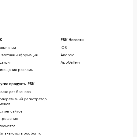
К
РБК Новости
компании
iOS
нтактная информация
Android
дакция
AppGallery
змещение рекламы
угие продукты РБК
лако для бизнеса
рпоративный регистратор
менов
стинг сайтов
г.решения
акомства
йт знакомств podbor.ru