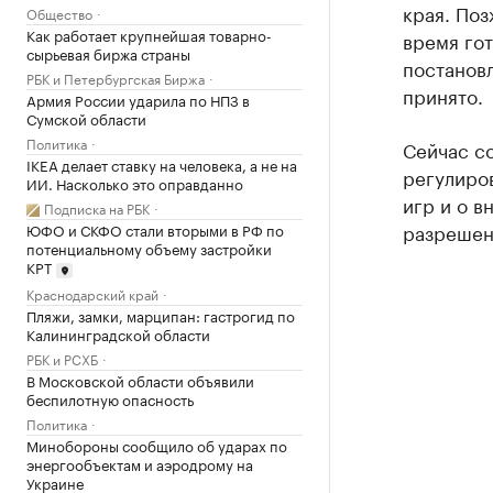
края. По
Общество
Как работает крупнейшая товарно-
время гот
сырьевая биржа страны
постановл
РБК и Петербургская Биржа
принято.
Армия России ударила по НПЗ в
Сумской области
Политика
Сейчас со
IKEA делает ставку на человека, а не на
регулиро
ИИ. Насколько это оправданно
игр и о в
Подписка на РБК
разрешено
ЮФО и СКФО стали вторыми в РФ по
потенциальному объему застройки
КРТ
Краснодарский край
Пляжи, замки, марципан: гастрогид по
Калининградской области
РБК и РСХБ
В Московской области объявили
беспилотную опасность
Политика
Минобороны сообщило об ударах по
энергообъектам и аэродрому на
Украине