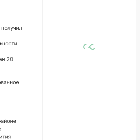
 получил
ьности
ан 20
ованное
районе
о
ития