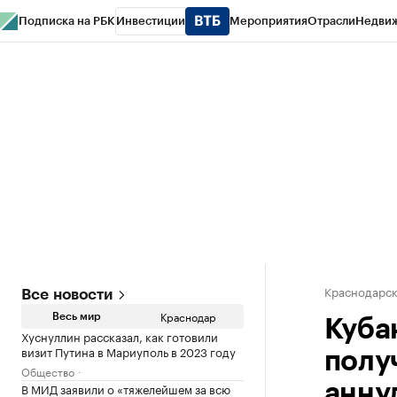
Подписка на РБК
Инвестиции
Мероприятия
Отрасли
Недви
РБК Курсы
РБК Life
Тренды
Визионеры
Национальные проекты
Горо
Газета
Спецпроекты СПб
Конференции СПб
Спецпроекты
Проверк
Краснодарск
Все новости
Краснодар
Весь мир
Куба
Хуснуллин рассказал, как готовили
визит Путина в Мариуполь в 2023 году
полу
Общество
В МИД заявили о «тяжелейшем за всю
анну