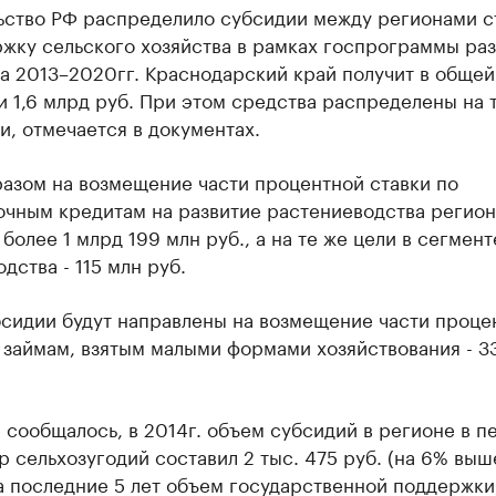
ьство РФ распределило субсидии между регионами 
жку сельского хозяйства в рамках госпрограммы раз
а 2013–2020гг. Краснодарский край получит в общей
 1,6 млрд руб. При этом средства распределены на 
, отмечается в документах.
разом на возмещение части процентной ставки по
очным кредитам на развитие растениеводства регион
более 1 млрд 199 млн руб., а на те же цели в сегмент
дства - 115 млн руб.
бсидии будут направлены на возмещение части проце
 займам, взятым малыми формами хозяйствования - 33
 сообщалось, в 2014г. объем субсидий в регионе в п
ар сельхозугодий составил 2 тыс. 475 руб. (на 6% выш
За последние 5 лет объем государственной поддержки