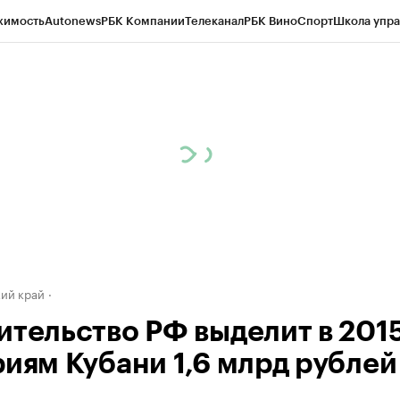
жимость
Autonews
РБК Компании
Телеканал
РБК Вино
Спорт
Школа упра
д
Стиль
Крипто
РБК Бизнес-среда
Дискуссионный клуб
Исследования
К
а контрагентов
Политика
Экономика
Бизнес
Технологии и медиа
Фина
ий край
ительство РФ выделит в 2015
риям Кубани 1,6 млрд рублей