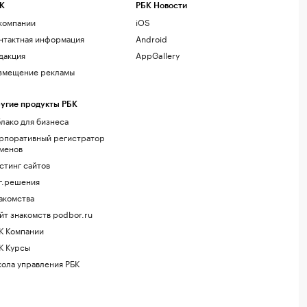
К
РБК Новости
компании
iOS
нтактная информация
Android
дакция
AppGallery
змещение рекламы
угие продукты РБК
лако для бизнеса
рпоративный регистратор
менов
стинг сайтов
г.решения
акомства
йт знакомств podbor.ru
К Компании
К Курсы
ола управления РБК