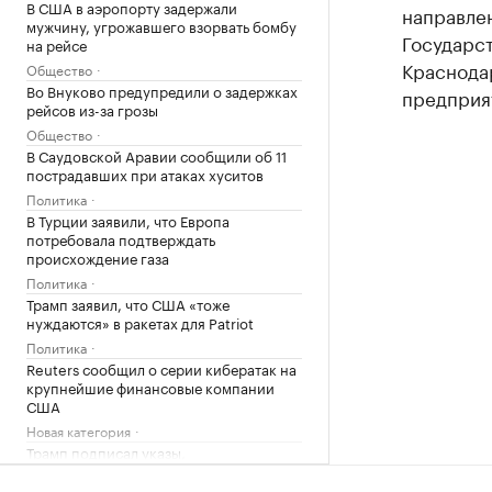
В США в аэропорту задержали
направлен
мужчину, угрожавшего взорвать бомбу
Государс
на рейсе
Краснодар
Общество
Во Внуково предупредили о задержках
предприят
рейсов из-за грозы
Общество
В Саудовской Аравии сообщили об 11
пострадавших при атаках хуситов
Политика
В Турции заявили, что Европа
потребовала подтверждать
происхождение газа
Политика
Трамп заявил, что США «тоже
нуждаются» в ракетах для Patriot
Политика
Reuters сообщил о серии кибератак на
крупнейшие финансовые компании
США
Новая категория
Трамп подписал указы,
ограничивающие право на
гражданство по рождению