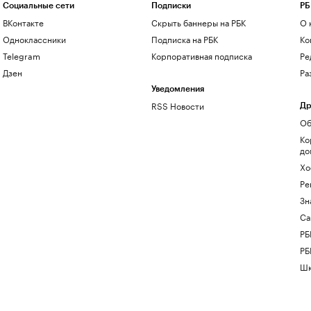
Социальные сети
Подписки
РБ
ВКонтакте
Скрыть баннеры на РБК
О 
Одноклассники
Подписка на РБК
Ко
Telegram
Корпоративная подписка
Ре
Дзен
Ра
Уведомления
RSS Новости
Др
Об
Ко
до
Хо
Ре
Зн
Са
РБ
РБ
Шк