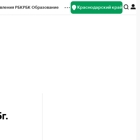
Краснодарский край
вления РБК
РБК Образование
редитные рейтинги
Франшизы
нсы
Рынок наличной валюты
г.