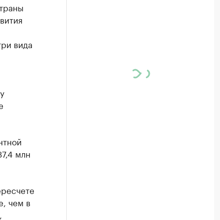
страны
вития
три вида
у
е
нтной
7,4 млн
ересчете
е, чем в
,