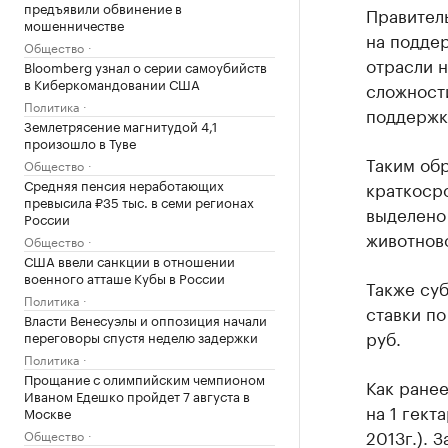
предъявили обвинение в
Правител
мошенничестве
на поддер
Общество
отрасли н
Bloomberg узнал о серии самоубийств
в Киберкомандовании США
сложности
Политика
поддержки
Землетрясение магнитудой 4,1
произошло в Туве
Таким об
Общество
Средняя пенсия неработающих
краткоср
превысила ₽35 тыс. в семи регионах
выделено 
России
животново
Общество
США ввели санкции в отношении
военного атташе Кубы в России
Также су
Политика
ставки по
Власти Венесуэлы и оппозиция начали
руб.
переговоры спустя неделю задержки
Политика
Прощание с олимпийским чемпионом
Как ранее
Иваном Едешко пройдет 7 августа в
на 1 гект
Москве
2013г.). 
Общество