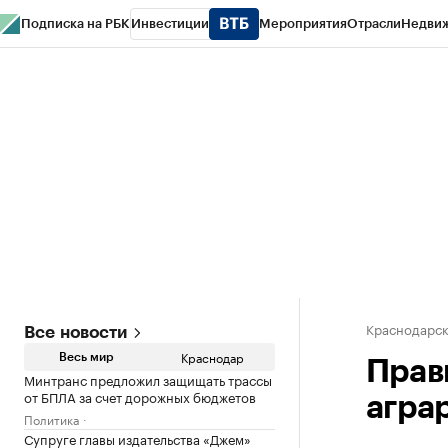
Подписка на РБК
Инвестиции
Мероприятия
Отрасли
Недви
РБК Курсы
РБК Life
Тренды
Визионеры
Национальные проекты
Горо
Газета
Спецпроекты СПб
Конференции СПб
Спецпроекты
Проверк
Краснодарск
Все новости
Краснодар
Весь мир
Прав
Минтранс предложил защищать трассы
от БПЛА за счет дорожных бюджетов
агра
Политика
Супруге главы издательства «Джем»