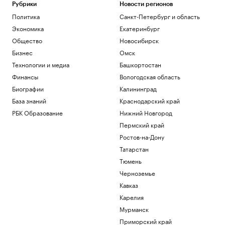
Рубрики
Новости регионов
Политика
Политика
Санкт-Петербург и область
В Пензенской области ввели план
«Ковер»
Экономика
Екатеринбург
Политика
Общество
Новосибирск
Четыре человека погибли при взрыве в
Бизнес
Омск
автобусе в Сирии
Технологии и медиа
Башкортостан
Общество
Финансы
Вологодская область
В Африке поддержали Инфантино
после скандала с продажей прав ЧМ
Биографии
Калининград
Спорт
База знаний
Краснодарский край
Запасы газа в Европе на минимуме. Что
РБК Образование
Нижний Новгород
будет зимой
Пермский край
Подписка на РБК
Ростов-на-Дону
Экс-глава Mind Money признала вину
по «делу брокеров» о хищении ₽7 млрд
Татарстан
Финансы
Тюмень
Черноземье
Загрузить еще
Кавказ
Карелия
Мурманск
Приморский край