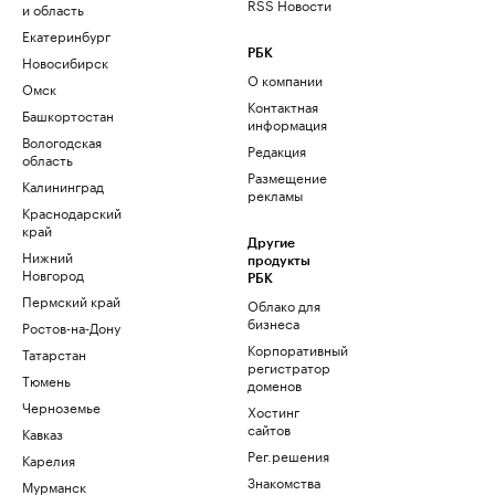
RSS Новости
и область
Екатеринбург
РБК
Новосибирск
О компании
Омск
Контактная
Башкортостан
информация
Вологодская
Редакция
область
Размещение
Калининград
рекламы
Краснодарский
край
Другие
Нижний
продукты
Новгород
РБК
Пермский край
Облако для
бизнеса
Ростов-на-Дону
Корпоративный
Татарстан
регистратор
Тюмень
доменов
Черноземье
Хостинг
сайтов
Кавказ
Рег.решения
Карелия
Знакомства
Мурманск