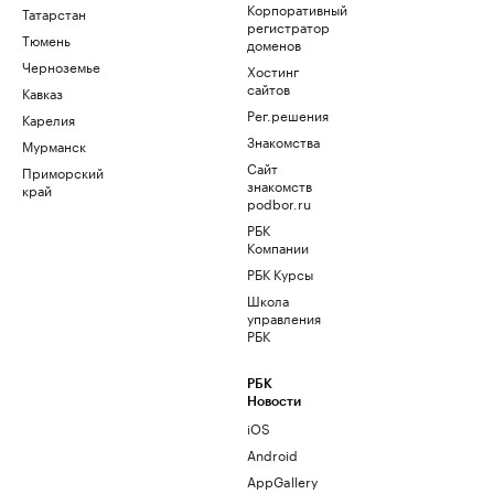
Корпоративный
Татарстан
регистратор
Тюмень
доменов
Черноземье
Хостинг
сайтов
Кавказ
Рег.решения
Карелия
Знакомства
Мурманск
Сайт
Приморский
знакомств
край
podbor.ru
РБК
Компании
РБК Курсы
Школа
управления
РБК
РБК
Новости
iOS
Android
AppGallery