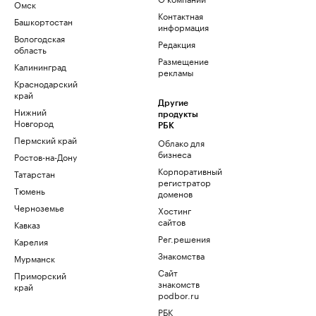
Омск
Контактная
Башкортостан
информация
Вологодская
Редакция
область
Размещение
Калининград
рекламы
Краснодарский
край
Другие
Нижний
продукты
Новгород
РБК
Пермский край
Облако для
бизнеса
Ростов-на-Дону
Корпоративный
Татарстан
регистратор
Тюмень
доменов
Черноземье
Хостинг
сайтов
Кавказ
Рег.решения
Карелия
Знакомства
Мурманск
Сайт
Приморский
знакомств
край
podbor.ru
РБК