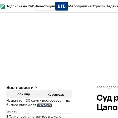
Подписка на РБК
Инвестиции
Мероприятия
Отрасли
Недви
РБК Курсы
РБК Life
Тренды
Визионеры
Национальные проекты
Горо
Газета
Спецпроекты СПб
Конференции СПб
Спецпроекты
Проверк
Краснодарск
Все новости
Краснодар
Весь мир
Суд 
Назван топ-30 самых востребованных
бизнес-книг июля
Цапо
РАДИО
Бизнес
В Таиланде при стрельбе в школе