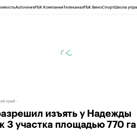
жимость
Autonews
РБК Компании
Телеканал
РБК Вино
Спорт
Школа упра
д
Стиль
Крипто
РБК Бизнес-среда
Дискуссионный клуб
Исследования
К
а контрагентов
Политика
Экономика
Бизнес
Технологии и медиа
Фина
ий край
разрешил изъять у Надежды
к 3 участка площадью 770 га