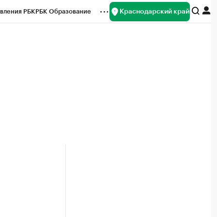
Краснодарский край
вления РБК
РБК Образование
редитные рейтинги
Франшизы
нсы
Рынок наличной валюты