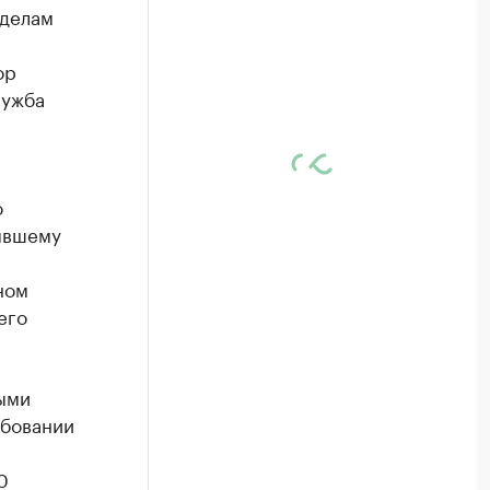
 делам
ор
лужба
о
ывшему
ном
его
ыми
ебовании
0