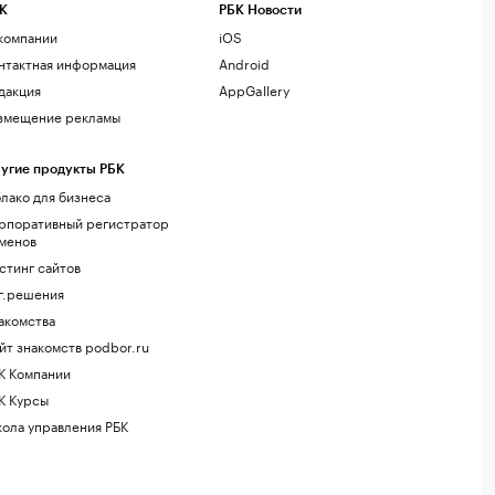
К
РБК Новости
компании
iOS
нтактная информация
Android
дакция
AppGallery
змещение рекламы
угие продукты РБК
лако для бизнеса
рпоративный регистратор
менов
стинг сайтов
г.решения
акомства
йт знакомств podbor.ru
К Компании
К Курсы
ола управления РБК