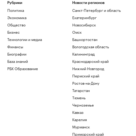
В США в аэропорту задержали
Рубрики
Новости регионов
мужчину, угрожавшего взорвать бомбу
Политика
Санкт-Петербург и область
на рейсе
Экономика
Екатеринбург
Общество
Общество
Новосибирск
Во Внуково предупредили о задержках
рейсов из-за грозы
Бизнес
Омск
Общество
Технологии и медиа
Башкортостан
В Саудовской Аравии сообщили об 11
Финансы
Вологодская область
пострадавших при атаках хуситов
Биографии
Калининград
Политика
База знаний
Краснодарский край
В Турции заявили, что Европа
потребовала подтверждать
РБК Образование
Нижний Новгород
происхождение газа
Пермский край
Политика
Ростов-на-Дону
Трамп заявил, что США «тоже
нуждаются» в ракетах для Patriot
Татарстан
Политика
Тюмень
Черноземье
Загрузить еще
Кавказ
Карелия
Мурманск
Приморский край