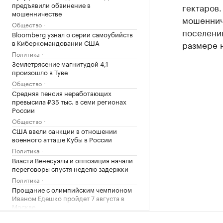
предъявили обвинение в
гектаров.
мошенничестве
мошеннич
Общество
поселени
Bloomberg узнал о серии самоубийств
в Киберкомандовании США
размере н
Политика
Землетрясение магнитудой 4,1
произошло в Туве
Общество
Средняя пенсия неработающих
превысила ₽35 тыс. в семи регионах
России
Общество
США ввели санкции в отношении
военного атташе Кубы в России
Политика
Власти Венесуэлы и оппозиция начали
переговоры спустя неделю задержки
Политика
Прощание с олимпийским чемпионом
Иваном Едешко пройдет 7 августа в
Москве
Общество