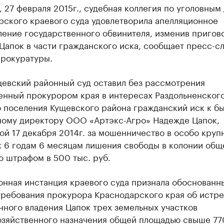
, 27 февраля 2015г., судебная коллегия по уголовным
рского краевого суда удовлетворила апелляционное
ление государственного обвинителя, изменив пригов
Цапок в части гражданского иска, сообщает пресс-с
прокуратуры.
щевский районный суд оставил без рассмотрения
енный прокурором края в интересах Раздольненског
о поселения Кущевского района гражданский иск к б
ному директору ООО «Артэкс-Агро» Надежде Цапок,
й 17 декабря 2014г. за мошенничество в особо круп
к 6 годам 6 месяцам лишения свободы в колонии общ
о штрафом в 500 тыс. руб.
онная инстанция краевого суда признала обоснованн
требования прокурора Краснодарского края об истр
нного владения Цапок трех земельных участков
озяйственного назначения общей площадью свыше 77