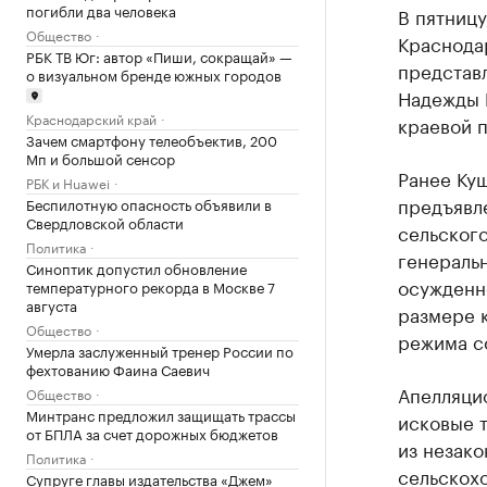
погибли два человека
В пятницу
Общество
Краснода
РБК ТВ Юг: автор «Пиши, сокращай» —
представ
о визуальном бренде южных городов
Надежды 
Краснодарский край
краевой 
Зачем смартфону телеобъектив, 200
Мп и большой сенсор
Ранее Ку
РБК и Huawei
предъявл
Беспилотную опасность объявили в
Свердловской области
сельског
Политика
генераль
Синоптик допустил обновление
осужденно
температурного рекорда в Москве 7
августа
размере 
Общество
режима с
Умерла заслуженный тренер России по
фехтованию Фаина Саевич
Апелляци
Общество
Минтранс предложил защищать трассы
исковые 
от БПЛА за счет дорожных бюджетов
из незако
Политика
сельскох
Супруге главы издательства «Джем»