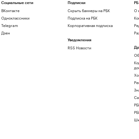
Социальные сети
Подписки
РБ
ВКонтакте
Скрыть баннеры на РБК
О 
Одноклассники
Подписка на РБК
Ко
Telegram
Корпоративная подписка
Ре
Дзен
Ра
Уведомления
RSS Новости
Др
Об
Ко
до
Хо
Ре
Зн
Са
РБ
РБ
Шк