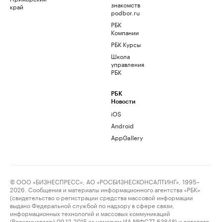
знакомств
край
podbor.ru
РБК
Компании
РБК Курсы
Школа
управления
РБК
РБК
Новости
iOS
Android
AppGallery
© ООО «БИЗНЕСПРЕСС», АО «РОСБИЗНЕСКОНСАЛТИНГ», 1995–
2026. Сообщения и материалы информационного агентства «РБК»
(свидетельство о регистрации средства массовой информации
выдано Федеральной службой по надзору в сфере связи,
информационных технологий и массовых коммуникаций
(Роскомнадзор) 09.12.2015 за номером ИА №ФС77-63848) и сетевого