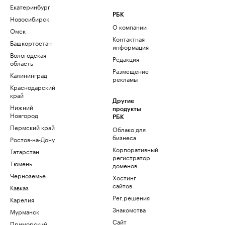
Екатеринбург
РБК
Новосибирск
О компании
Омск
Контактная
Башкортостан
информация
Вологодская
Редакция
область
Размещение
Калининград
рекламы
Краснодарский
край
Другие
Нижний
продукты
Новгород
РБК
Пермский край
Облако для
бизнеса
Ростов-на-Дону
Корпоративный
Татарстан
регистратор
Тюмень
доменов
Черноземье
Хостинг
сайтов
Кавказ
Рег.решения
Карелия
Знакомства
Мурманск
Сайт
Приморский