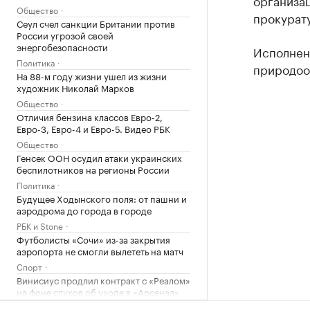
организац
Общество
прокурат
Сеул счел санкции Британии против
России угрозой своей
энергобезопасности
Исполнен
Политика
природоо
На 88-м году жизни ушел из жизни
художник Николай Марков
Общество
Отличия бензина классов Евро-2,
Евро-3, Евро-4 и Евро-5. Видео РБК
Общество
Генсек ООН осудил атаки украинских
беспилотников на регионы России
Политика
Будущее Ходынского поля: от пашни и
аэродрома до города в городе
РБК и Stone
Футболисты «Сочи» из-за закрытия
аэропорта не смогли вылететь на матч
Спорт
Винисиус продлил контракт с «Реалом»
на фоне слухов об уходе в «Арсенал»
Спорт