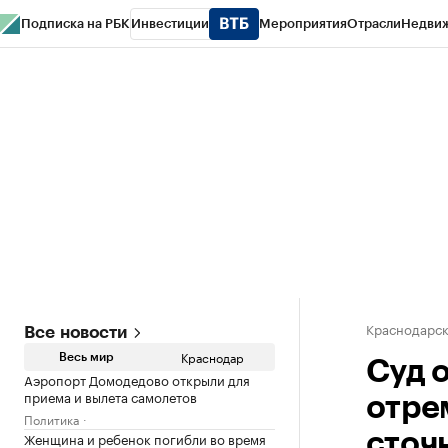
Подписка на РБК
Инвестиции
Мероприятия
Отрасли
Недви
РБК Курсы
РБК Life
Тренды
Визионеры
Национальные проекты
Горо
Газета
Спецпроекты СПб
Конференции СПб
Спецпроекты
Проверк
Краснодарск
Все новости
Краснодар
Весь мир
Суд 
Аэропорт Домодедово открыли для
приема и вылета самолетов
отре
Политика
Женщина и ребенок погибли во время
сточ