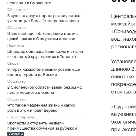
непогоды в Смоленске
Общество
Централь
В суде по делу о порнографии для экс-
участницы «Дома-2» запросили арест
межрайон
Общество
«Сочивод
Иран сообщил об «операции против
вод, нах
целей врага» в Ормузском проливе
регионал
Политика
Шнайдер обыграла Калинскую и вышла
в четвертый круг турнира в Торонто
Установле
Спорт
длиною 2,
В горах Казахстана эвакуировали еще
одного туриста из России
очистных 
Общество
поврежде
В Смоленской области ввели режим ЧС
сточных в
после мощного циклона
Общество
Что такое медленная жизнь и какую
«Суд при
роль в этом играет дерево
выразивш
РБК и Старквуд
экологич
Эксперты и студенты назвали
преимущества обучения за рубежом
при эксп
РАДИО