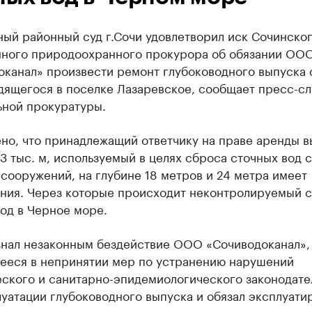
ный районный суд г.Сочи удовлетворил иск Сочинско
ного природоохранного прокурора об обязании ОО
оканал» произвести ремонт глубоководного выпуска 
одящегося в поселке Лазаревское, сообщает пресс-с
ьной прокуратуры.
но, что принадлежащий ответчику на праве аренды в
3 тыс. м, используемый в целях сброса сточных вод с
сооружений, на глубине 18 метров и 24 метра имеет
ния. Через которые происходит неконтролируемый 
од в Черное море.
знал незаконным бездействие ООО «Сочиводоканал»,
ееся в непринятии мер по устранению нарушений
еского и санитарно-эпидемиологического законодате
луатации глубоководного выпуска и обязал эксплуат