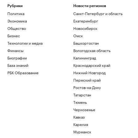
Российский прыгун в воду взял второе
Рубрики
Новости регионов
золото на чемпионате Европы
Политика
Санкт-Петербург и область
Спорт
Экономика
Екатеринбург
«Аэрофлот» предупредил об
изменении расписания в Сочи и
Общество
Новосибирск
Геленджике
Бизнес
Омск
Политика
Технологии и медиа
Башкортостан
Ярославский губернатор сообщил о
Финансы
Вологодская область
потушенных резервуарах с топливом
Биографии
Калининград
Политика
Euractiv узнал, как финские фермеры
База знаний
Краснодарский край
помогают охранять границу с Россией
РБК Образование
Нижний Новгород
Политика
Пермский край
Ростов-на-Дону
Загрузить еще
Татарстан
Тюмень
Черноземье
Кавказ
Карелия
Мурманск