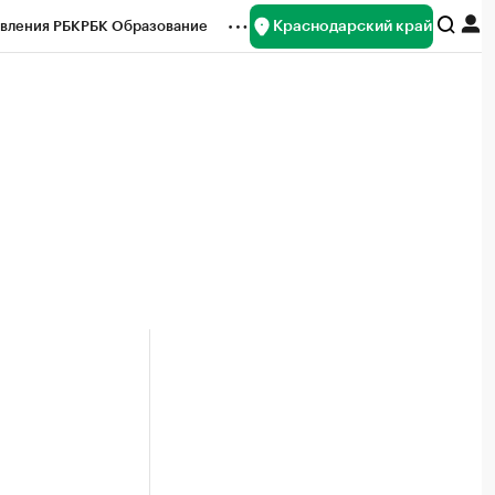
Краснодарский край
вления РБК
РБК Образование
редитные рейтинги
Франшизы
нсы
Рынок наличной валюты