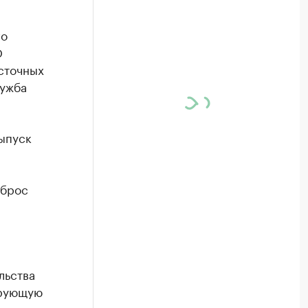
го
О
сточных
лужба
ыпуск
сброс
льства
ирующую