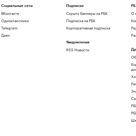
Социальные сети
Подписки
РБ
ВКонтакте
Скрыть баннеры на РБК
О 
Одноклассники
Подписка на РБК
Ко
Telegram
Корпоративная подписка
Ре
Дзен
Ра
Уведомления
RSS Новости
Др
Об
Ко
до
Хо
Ре
Зн
Са
РБ
РБ
Шк