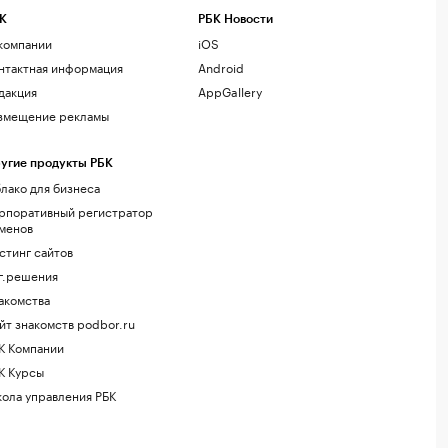
К
РБК Новости
компании
iOS
нтактная информация
Android
дакция
AppGallery
змещение рекламы
угие продукты РБК
лако для бизнеса
рпоративный регистратор
менов
стинг сайтов
г.решения
акомства
йт знакомств podbor.ru
К Компании
К Курсы
ола управления РБК