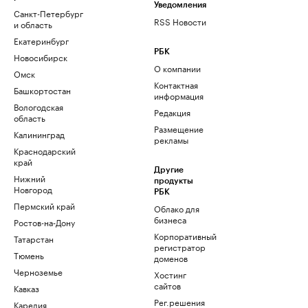
Уведомления
Санкт-Петербург
RSS Новости
и область
Екатеринбург
РБК
Новосибирск
О компании
Омск
Контактная
Башкортостан
информация
Вологодская
Редакция
область
Размещение
Калининград
рекламы
Краснодарский
край
Другие
Нижний
продукты
Новгород
РБК
Пермский край
Облако для
бизнеса
Ростов-на-Дону
Корпоративный
Татарстан
регистратор
Тюмень
доменов
Черноземье
Хостинг
сайтов
Кавказ
Рег.решения
Карелия