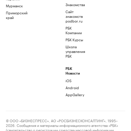
Знакомства
Мурманск
Сайт
Приморский
знакомств
край
podbor.ru
РБК
Компании
РБК Курсы
Школа
управления
РБК
РБК
Новости
iOS
Android
AppGallery
© ООО «БИЗНЕСПРЕСС», АО «РОСБИЗНЕСКОНСАЛТИНГ», 1995–
2026. Сообщения и материалы информационного агентства «РБК»
(свидетельство о регистрации средства массовой информации