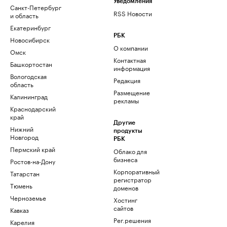
Уведомления
Санкт-Петербург
RSS Новости
и область
Екатеринбург
РБК
Новосибирск
О компании
Омск
Контактная
Башкортостан
информация
Вологодская
Редакция
область
Размещение
Калининград
рекламы
Краснодарский
край
Другие
Нижний
продукты
Новгород
РБК
Пермский край
Облако для
бизнеса
Ростов-на-Дону
Корпоративный
Татарстан
регистратор
Тюмень
доменов
Черноземье
Хостинг
сайтов
Кавказ
Рег.решения
Карелия