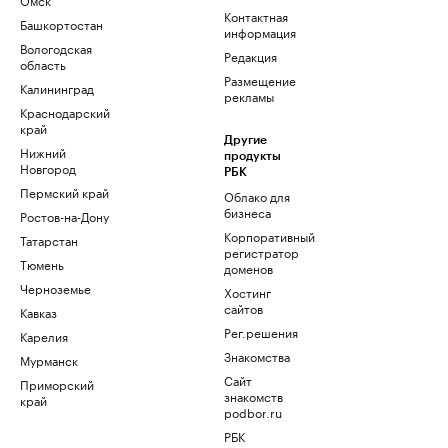
Контактная
Башкортостан
информация
Вологодская
Редакция
область
Размещение
Калининград
рекламы
Краснодарский
край
Другие
Нижний
продукты
Новгород
РБК
Пермский край
Облако для
бизнеса
Ростов-на-Дону
Корпоративный
Татарстан
регистратор
Тюмень
доменов
Черноземье
Хостинг
сайтов
Кавказ
Рег.решения
Карелия
Знакомства
Мурманск
Сайт
Приморский
знакомств
край
podbor.ru
РБК