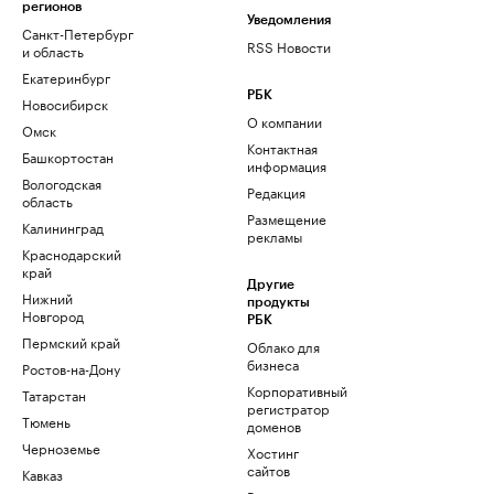
регионов
Уведомления
Санкт-Петербург
RSS Новости
и область
Екатеринбург
РБК
Новосибирск
О компании
Омск
Контактная
Башкортостан
информация
Вологодская
Редакция
область
Размещение
Калининград
рекламы
Краснодарский
край
Другие
Нижний
продукты
Новгород
РБК
Пермский край
Облако для
бизнеса
Ростов-на-Дону
Корпоративный
Татарстан
регистратор
Тюмень
доменов
Черноземье
Хостинг
сайтов
Кавказ