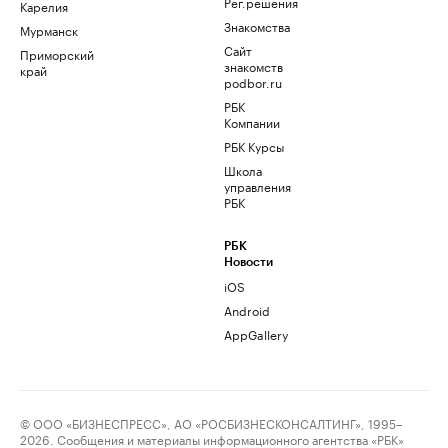
Рег.решения
Карелия
Знакомства
Мурманск
Сайт
Приморский
знакомств
край
podbor.ru
РБК
Компании
РБК Курсы
Школа
управления
РБК
РБК
Новости
iOS
Android
AppGallery
© ООО «БИЗНЕСПРЕСС», АО «РОСБИЗНЕСКОНСАЛТИНГ», 1995–
2026. Сообщения и материалы информационного агентства «РБК»