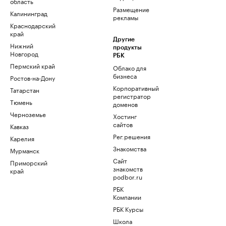
область
Размещение
Калининград
рекламы
Краснодарский
край
Другие
Нижний
продукты
Новгород
РБК
Пермский край
Облако для
бизнеса
Ростов-на-Дону
Корпоративный
Татарстан
регистратор
Тюмень
доменов
Черноземье
Хостинг
сайтов
Кавказ
Рег.решения
Карелия
Знакомства
Мурманск
Сайт
Приморский
знакомств
край
podbor.ru
РБК
Компании
РБК Курсы
Школа