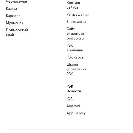
Черноземье
Хостинг
сайтов
Кавказ
Рег.решения
Карелия
Знакомства
Мурманск
Сайт
Приморский
знакомств
край
podbor.ru
РБК
Компании
РБК Курсы
Школа
управления
РБК
РБК
Новости
iOS
Android
AppGallery