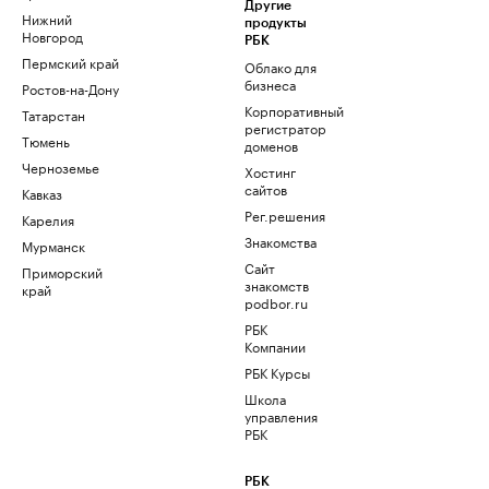
Другие
Нижний
продукты
Новгород
РБК
Пермский край
Облако для
бизнеса
Ростов-на-Дону
Корпоративный
Татарстан
регистратор
Тюмень
доменов
Черноземье
Хостинг
сайтов
Кавказ
Рег.решения
Карелия
Знакомства
Мурманск
Сайт
Приморский
знакомств
край
podbor.ru
РБК
Компании
РБК Курсы
Школа
управления
РБК
РБК