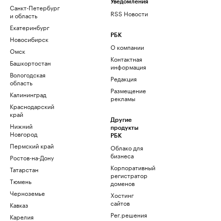
Уведомления
Санкт-Петербург
RSS Новости
и область
Екатеринбург
РБК
Новосибирск
О компании
Омск
Контактная
Башкортостан
информация
Вологодская
Редакция
область
Размещение
Калининград
рекламы
Краснодарский
край
Другие
Нижний
продукты
Новгород
РБК
Пермский край
Облако для
бизнеса
Ростов-на-Дону
Корпоративный
Татарстан
регистратор
Тюмень
доменов
Черноземье
Хостинг
сайтов
Кавказ
Рег.решения
Карелия