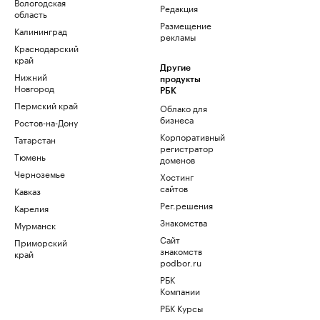
Вологодская
Редакция
область
Размещение
Калининград
рекламы
Краснодарский
край
Другие
Нижний
продукты
Новгород
РБК
Пермский край
Облако для
бизнеса
Ростов-на-Дону
Корпоративный
Татарстан
регистратор
Тюмень
доменов
Черноземье
Хостинг
сайтов
Кавказ
Рег.решения
Карелия
Знакомства
Мурманск
Сайт
Приморский
знакомств
край
podbor.ru
РБК
Компании
РБК Курсы