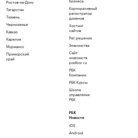
бизнеса
Ростов-на-Дону
Корпоративный
Татарстан
регистратор
Тюмень
доменов
Черноземье
Хостинг
сайтов
Кавказ
Рег.решения
Карелия
Знакомства
Мурманск
Сайт
Приморский
знакомств
край
podbor.ru
РБК
Компании
РБК Курсы
Школа
управления
РБК
РБК
Новости
iOS
Android