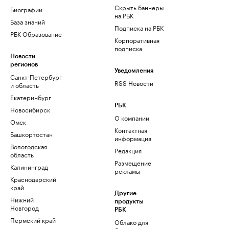
Скрыть баннеры
Биографии
на РБК
База знаний
Подписка на РБК
РБК Образование
Корпоративная
подписка
Новости
регионов
Уведомления
Санкт-Петербург
RSS Новости
и область
Екатеринбург
РБК
Новосибирск
О компании
Омск
Контактная
Башкортостан
информация
Вологодская
Редакция
область
Размещение
Калининград
рекламы
Краснодарский
край
Другие
Нижний
продукты
Новгород
РБК
Пермский край
Облако для