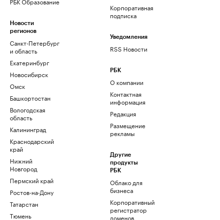
РБК Образование
Корпоративная
подписка
Новости
регионов
Уведомления
Санкт-Петербург
RSS Новости
и область
Екатеринбург
РБК
Новосибирск
О компании
Омск
Контактная
Башкортостан
информация
Вологодская
Редакция
область
Размещение
Калининград
рекламы
Краснодарский
край
Другие
Нижний
продукты
Новгород
РБК
Пермский край
Облако для
бизнеса
Ростов-на-Дону
Корпоративный
Татарстан
регистратор
Тюмень
доменов