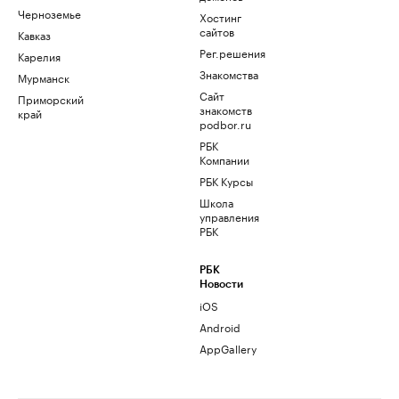
Черноземье
Хостинг
сайтов
Кавказ
Рег.решения
Карелия
Знакомства
Мурманск
Сайт
Приморский
знакомств
край
podbor.ru
РБК
Компании
РБК Курсы
Школа
управления
РБК
РБК
Новости
iOS
Android
AppGallery