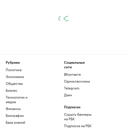
Рубрики
Социальные
сети
Политика
ВКонтакте
Экономика
Одноклассники
Общество
Telegram
Бизнес
Дзен
Технологии и
медиа
Финансы
Подписки
Скрыть баннеры
Биографии
на РБК
База знаний
Подписка на РБК