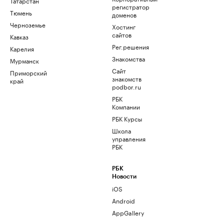
Татарстан
регистратор
Тюмень
доменов
Черноземье
Хостинг
сайтов
Кавказ
Рег.решения
Карелия
Знакомства
Мурманск
Сайт
Приморский
знакомств
край
podbor.ru
РБК
Компании
РБК Курсы
Школа
управления
РБК
РБК
Новости
iOS
Android
AppGallery