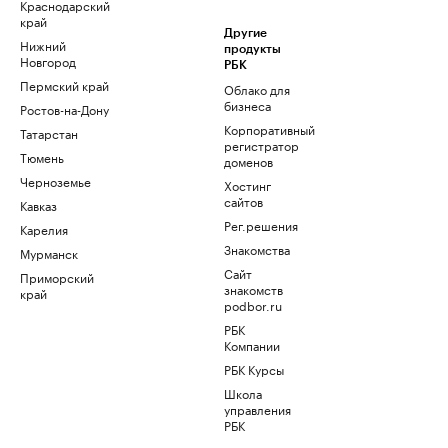
Краснодарский
край
Другие
Нижний
продукты
Новгород
РБК
Пермский край
Облако для
бизнеса
Ростов-на-Дону
Корпоративный
Татарстан
регистратор
Тюмень
доменов
Черноземье
Хостинг
сайтов
Кавказ
Рег.решения
Карелия
Знакомства
Мурманск
Сайт
Приморский
знакомств
край
podbor.ru
РБК
Компании
РБК Курсы
Школа
управления
РБК