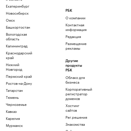
Екатеринбург
РБК
Новосибирск
О компании
Омск
Контактная
Башкортостан
информация
Вологодская
Редакция
область
Размещение
Калининград
рекламы
Краснодарский
край
Другие
Нижний
продукты
Новгород
РБК
Пермский край
Облако для
бизнеса
Ростов-на-Дону
Корпоративный
Татарстан
регистратор
Тюмень
доменов
Черноземье
Хостинг
сайтов
Кавказ
Рег.решения
Карелия
Знакомства
Мурманск
Сайт