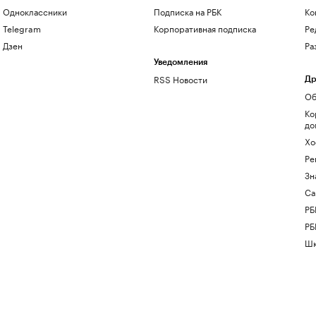
Одноклассники
Подписка на РБК
Ко
Telegram
Корпоративная подписка
Ре
Дзен
Ра
Уведомления
RSS Новости
Др
Об
Ко
до
Хо
Ре
Зн
Са
РБ
РБ
Шк