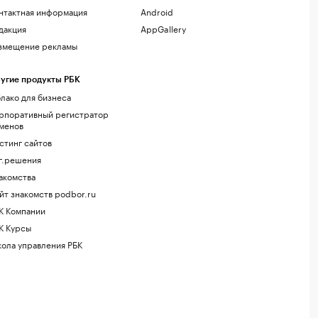
нтактная информация
Android
дакция
AppGallery
змещение рекламы
угие продукты РБК
лако для бизнеса
рпоративный регистратор
менов
стинг сайтов
г.решения
акомства
йт знакомств podbor.ru
К Компании
К Курсы
ола управления РБК