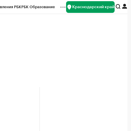
Краснодарский край
вления РБК
РБК Образование
редитные рейтинги
Франшизы
нсы
Рынок наличной валюты