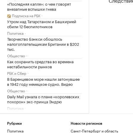
Следстви
«Последняя капля»: о чем говорят
внезапные вспышки гнева
Подписка на РБК
Утром над Татарстаном и Башкирией
сбили 12 беспилотников
Политика
Творчество Бэнкси обошлось
налогоплательщикам Британии в $202
тыс.
Общество
Как сохранить средства во времена
нестабильности рынков
РБК и Сбер
В Баренцевом море нашли затонувшее
в 1942 году немецкое судно. Видео
Общество
Daily Mail узнала о плане «королевских
похорон» экс-принца Эндрю
Политика
Эксперт «Альфа-Денег» рассказала,
стоит ли брать кредит на отпуск
Рубрики
Новости регионов
Инвестиции
Политика
Санкт-Петербург и область
Миллиардеры скупают и строят