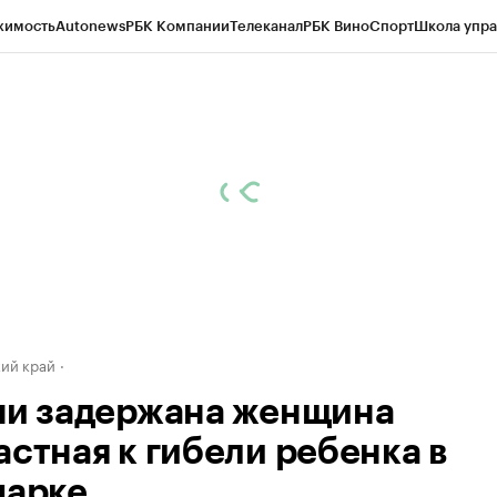
жимость
Autonews
РБК Компании
Телеканал
РБК Вино
Спорт
Школа упра
д
Стиль
Крипто
РБК Бизнес-среда
Дискуссионный клуб
Исследования
К
а контрагентов
Политика
Экономика
Бизнес
Технологии и медиа
Фина
ий край
чи задержана женщина
астная к гибели ребенка в
парке