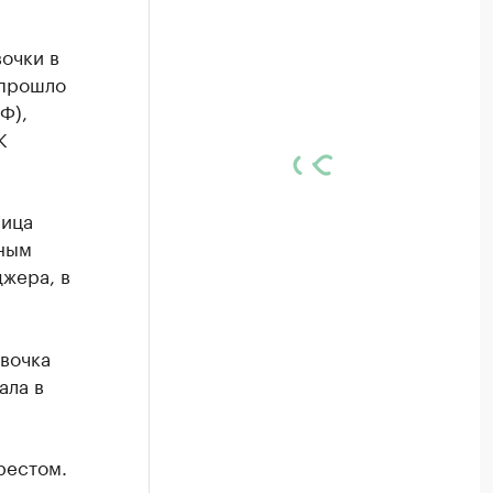
очки в
 прошло
Ф),
К
ница
нным
жера, в
евочка
ала в
рестом.