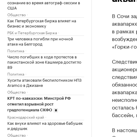
сознание во время автограф-сессии в
США
Общество
В Сочи за
Как Петербургская биржа влияет на
аквапарке
бизнес и экономику
в рамках 
РБК и Петербургская Биржа
возбужден
Три человека погибли при ночной
атаке на Белгород
«Горки-го
Политика
Число погибших в ходе протестов в
Следстви
пакистанской зоне Кашмира достигло
89
акционерн
Политика
следстви
Хуситы атаковали беспилотником НПЗ
обязанно
Aramco в Джизане
аквапарка
Общество
неисполне
КРТ по-кавказски: Минстрой РФ
отметил взрывной рост
осталась 
градпотенциала СКФО
бассейн, 
Краснодарский край
Как внуки влияют на здоровье бабушек
и дедушек
В настоя
Общество