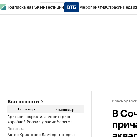
Подписка на РБК
Инвестиции
Мероприятия
Отрасли
Недви
РБК Курсы
РБК Life
Тренды
Визионеры
Национальные проекты
Горо
Газета
Спецпроекты СПб
Конференции СПб
Спецпроекты
Проверк
Краснодарск
Все новости
Краснодар
Весь мир
В Со
Британия нарастила мониторинг
кораблей России у своих берегов
прич
Политика
Актер Кристофер Ламберт потерял
аква