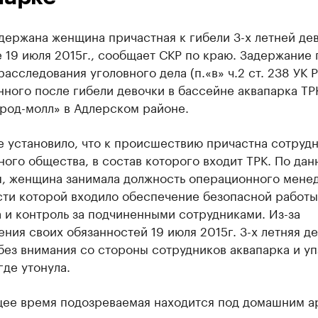
держана женщина причастная к гибели 3-х летней дев
 19 июля 2015г., сообщает СКР по краю. Задержание
расследования уголовного дела (п.«в» ч.2 ст. 238 УК Р
ного после гибели девочки в бассейне аквапарка ТР
род-молл» в Адлерском районе.
е установило, что к происшествию причастна сотруд
ого общества, в состав которого входит ТРК. По да
я, женщина занимала должность операционного менед
сти которой входило обеспечение безопасной работы
 и контроль за подчиненными сотрудниками. Из-за
ния своих обязанностей 19 июля 2015г. 3-х летняя д
без внимания со стороны сотрудников аквапарка и уп
где утонула.
щее время подозреваемая находится под домашним а