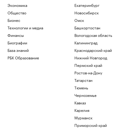
бункеры. Чего они боятся и куда хотят
Экономика
Екатеринбург
бежать
Общество
Новосибирск
Подписка на РБК
Бизнес
Омск
В Иране впервые за пять месяцев
показали кадры с Моджтабой Хаменеи.
Технологии и медиа
Башкортостан
Видео
Финансы
Вологодская область
Политика
Биографии
Калининград
Как облигационный долг помог решить
База знаний
Краснодарский край
задачи реального бизнеса. Кейсы
РБК Образование
Нижний Новгород
РБК и МСП Банк
Военная операция на Украине. Онлайн
Пермский край
Политика
Ростов-на-Дону
Почему инвесторы выбирают офисы в
Татарстан
оживленных районах Москвы
Тюмень
РБК и Upside
Черноземье
Загрузить еще
Кавказ
Карелия
Мурманск
Приморский край