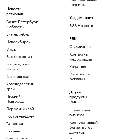
подписка
Новости
регионов
Уведомления
Санкт-Петербург
RSS Новости
и область
Екатеринбург
РБК
Новосибирск
О компании
Омск
Контактная
Башкортостан
информация
Вологодская
Редакция
область
Размещение
Калининград
рекламы
Краснодарский
край
Другие
Нижний
продукты
Новгород
РБК
Пермский край
Облако для
бизнеса
Ростов-на-Дону
Корпоративный
Татарстан
регистратор
Тюмень
доменов
Черноземье