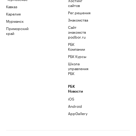
Хостинг
сайтов
Кавказ
Рег.решения
Карелия
Знакомства
Мурманск
Сайт
Приморский
знакомств
край
podbor.ru
РБК
Компании
РБК Курсы
Школа
управления
РБК
РБК
Новости
iOS
Android
AppGallery