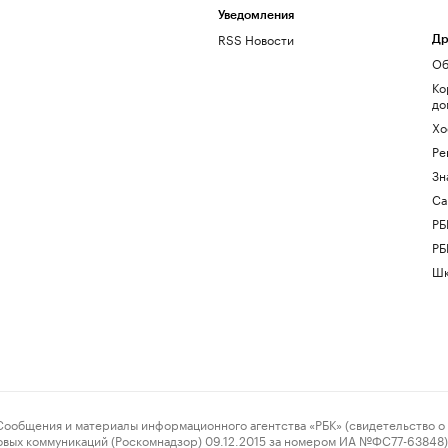
Уведомления
RSS Новости
Др
Об
Ко
до
Хо
Ре
Зн
Са
РБ
РБ
Шк
ения и материалы информационного агентства «РБК» (свидетельство о 
овых коммуникаций (Роскомнадзор) 09.12.2015 за номером ИА №ФС77-63848) 