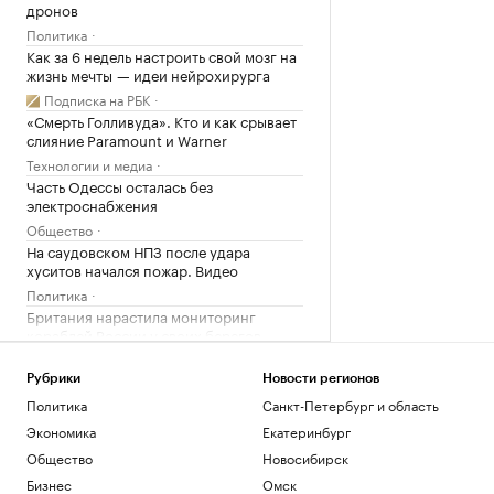
дронов
Политика
Как за 6 недель настроить свой мозг на
жизнь мечты — идеи нейрохирурга
Подписка на РБК
«Смерть Голливуда». Кто и как срывает
слияние Paramount и Warner
Технологии и медиа
Часть Одессы осталась без
электроснабжения
Общество
На саудовском НПЗ после удара
хуситов начался пожар. Видео
Политика
Британия нарастила мониторинг
кораблей России у своих берегов
Политика
Актер Кристофер Ламберт потерял
Рубрики
Новости регионов
сознание во время автограф-сессии в
Политика
Санкт-Петербург и область
США
Экономика
Екатеринбург
Общество
Общество
Новосибирск
Сила цвета. Как Stanley заработала
$750 млн, продавая термосы
Бизнес
Омск