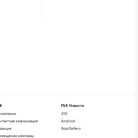
К
РБК Новости
компании
iOS
нтактная информация
Android
дакция
AppGallery
змещение рекламы