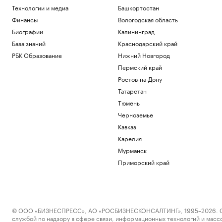
женщинам
Технологии и медиа
Башкортостан
Подписка на РБК
Финансы
Вологодская область
Как Петербургская биржа влияет на
Биографии
Калининград
бизнес и экономику
База знаний
Краснодарский край
РБК и Петербургская Биржа
Три человека погибли при ночной
РБК Образование
Нижний Новгород
атаке на Белгород
Пермский край
Политика
Ростов-на-Дону
Число погибших в ходе протестов в
Татарстан
пакистанской зоне Кашмира достигло
89
Тюмень
Политика
Черноземье
Хуситы атаковали беспилотником НПЗ
Кавказ
Aramco в Джизане
Карелия
Общество
Мурманск
Загрузить еще
Приморский край
© ООО «БИЗНЕСПРЕСС», АО «РОСБИЗНЕСКОНСАЛТИНГ», 1995–2026. Сообщ
службой по надзору в сфере связи, информационных технологий и масс