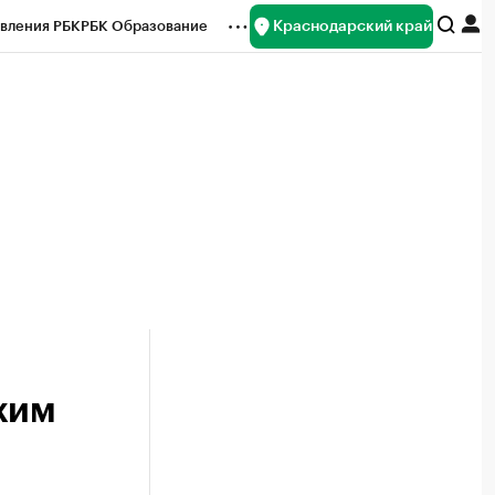
Краснодарский край
вления РБК
РБК Образование
редитные рейтинги
Франшизы
нсы
Рынок наличной валюты
жим