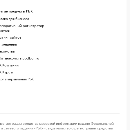
угие продукты РБК
лако для бизнеса
рпоративный регистратор
менов
стинг сайтов
г.решения
акомства
йт знакомств podbor.ru
К Компании
К Курсы
ола управления РБК
регистрации средства массовой информации выдано Федеральной
и сетевого издания «РБК» (свидетельство о регистрации средства