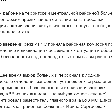
м районе на территории Центральной районной боль
ден режим чрезвычайной ситуации из-за просадки
ций лоджий здания хирургического корпуса, сообщае
униципалитета.
о введении режима ЧС приняла районная комиссия п
ждению и ликвидации чрезвычайных ситуаций и обе
 безопасности под председательством главы района
щее время выход больных и персонала к лоджии
еского отделения запрещен, установлены ограждения
перемещены в безопасные для их жизни и здоровья
, а 56 из них выписаны на амбулаторное лечение", -
нтировала заместитель главного врача БУЗ МО Динс
нтральная районная больница» Ирина Сергачева.\