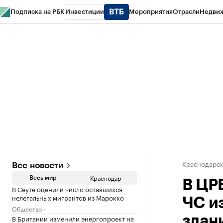
Подписка на РБК
Инвестиции
Мероприятия
Отрасли
Недви
РБК Курсы
РБК Life
Тренды
Визионеры
Национальные проекты
Горо
Газета
Спецпроекты СПб
Конференции СПб
Спецпроекты
Проверк
Краснодарск
Все новости
Краснодар
Весь мир
В ЦР
В Сеуте оценили число оставшихся
нелегальных мигрантов из Марокко
ЧС и
Общество
В Британии изменили энергопроект на
здан