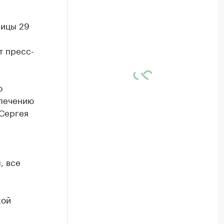
ницы 29
т пресс-
о
спечению
 Сергея
, все
кой