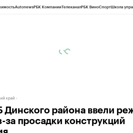
жимость
Autonews
РБК Компании
Телеканал
РБК Вино
Спорт
Школа упра
д
Стиль
Крипто
РБК Бизнес-среда
Дискуссионный клуб
Исследования
К
а контрагентов
Политика
Экономика
Бизнес
Технологии и медиа
Фина
ий край
Б Динского района ввели ре
з-за просадки конструкций
ия