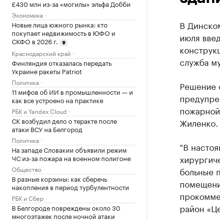
£430 млн из-за «могилы» эльфа Добби
Экономика
В Динско
Новые лица южного рынка: кто
покупает недвижимость в ЮФО и
июля вве
СКФО в 2026 г.
конструк
Краснодарский край
служба м
Финляндия отказалась передать
Украине ракеты Patriot
Политика
Решение 
11 мифов об ИИ в промышленности — и
предупре
как все устроено на практике
пожарной
РБК и Yandex Cloud
СК возбудил дело о теракте после
Жиленко.
атаки ВСУ на Белгород
Политика
"В настоя
На западе Словакии объявили режим
хирургич
ЧС из-за пожара на военном полигоне
Общество
больные 
В разные корзины: как сберечь
помещения
накопления в период турбулентности
прокомме
РБК и Сбер
район «Це
В Белгороде повреждены около 30
многоэтажек после ночной атаки