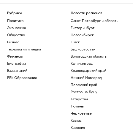
Политика
Минпромторг сообщил об изучении
Рубрики
Новости регионов
властями идей по поддержке селлеров
WB
Политика
Санкт-Петербург и область
Бизнес
Экономика
Екатеринбург
Александр Усик заявил, что у него есть
Общество
Новосибирск
«два варианта» для прощального боя
Бизнес
Омск
Спорт
Технологии и медиа
Башкортостан
Что такое медленная жизнь и какую
роль в этом играет дерево
Финансы
Вологодская область
РБК и Старквуд
Биографии
Калининград
Метеоролог рассказала о погоде в
База знаний
Краснодарский край
Москве на выходных
РБК Образование
Нижний Новгород
Общество
Пермский край
Загрузить еще
Ростов-на-Дону
Татарстан
Тюмень
Черноземье
Кавказ
Карелия