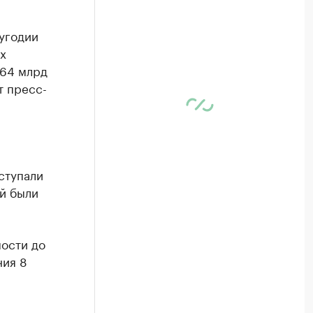
угодии
х
 64 млрд
т пресс-
ступали
ей были
мости до
ния 8