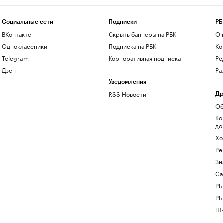
Социальные сети
Подписки
РБ
ВКонтакте
Скрыть баннеры на РБК
О 
Одноклассники
Подписка на РБК
Ко
Telegram
Корпоративная подписка
Ре
Дзен
Ра
Уведомления
RSS Новости
Др
Об
Ко
до
Хо
Ре
Зн
Са
РБ
РБ
Шк