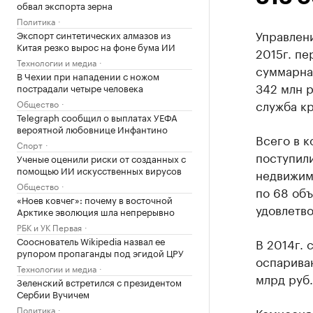
обвал экспорта зерна
Политика
Управлен
Экспорт синтетических алмазов из
Китая резко вырос на фоне бума ИИ
2015г. пе
Технологии и медиа
суммарна
В Чехии при нападении с ножом
342 млн р
пострадали четыре человека
служба к
Общество
Telegraph сообщил о выплатах УЕФА
вероятной любовнице Инфантино
Всего в к
Спорт
поступили
Ученые оценили риски от созданных с
помощью ИИ искусственных вирусов
недвижим
Общество
по 68 объ
«Ноев ковчег»: почему в восточной
удовлетв
Арктике эволюция шла непрерывно
РБК и УК Первая
Сооснователь Wikipedia назвал ее
В 2014г. 
рупором пропаганды под эгидой ЦРУ
оспариван
Технологии и медиа
млрд руб.​
Зеленский встретился с президентом
Сербии Вучичем
Политика
Комиссия