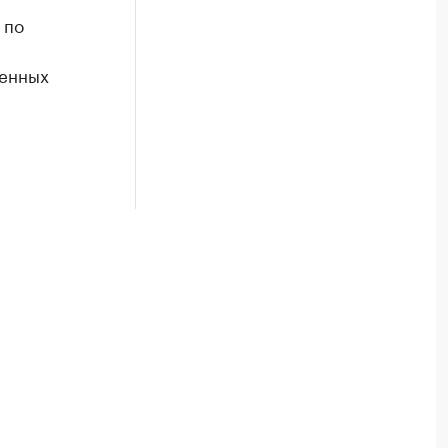
 по
ленных