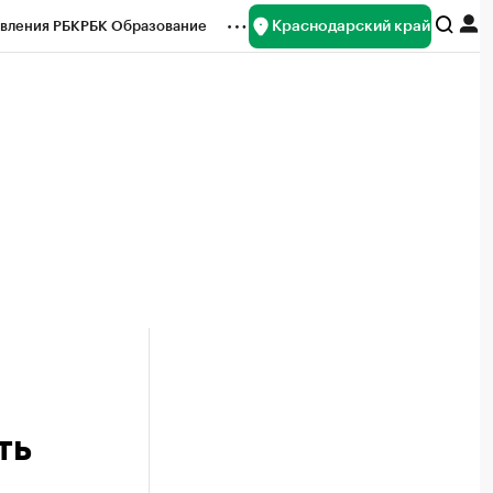
Краснодарский край
вления РБК
РБК Образование
редитные рейтинги
Франшизы
нсы
Рынок наличной валюты
ть