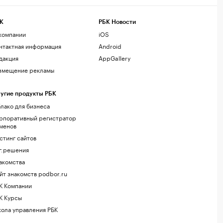
К
РБК Новости
компании
iOS
нтактная информация
Android
дакция
AppGallery
змещение рекламы
угие продукты РБК
лако для бизнеса
рпоративный регистратор
менов
стинг сайтов
г.решения
акомства
йт знакомств podbor.ru
К Компании
К Курсы
ола управления РБК