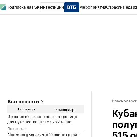
Подписка на РБК
Инвестиции
Мероприятия
Отрасли
Недви
РБК Курсы
РБК Life
Тренды
Визионеры
Национальные проекты
Горо
Газета
Спецпроекты СПб
Конференции СПб
Спецпроекты
Проверк
Краснодарск
Все новости
Краснодар
Весь мир
Куба
Испания ввела контроль на границе
для путешественников из Италии
полу
Политика
Bloomberg узнал, что Украине грозит
515 