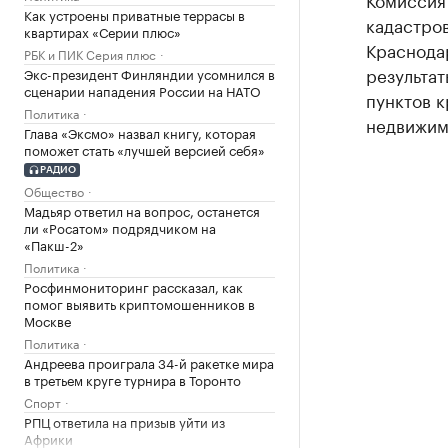
Как устроены приватные террасы в
кадастро
квартирах «Серии плюс»
Краснода
РБК и ПИК Серия плюс
результа
Экс-президент Финляндии усомнился в
сценарии нападения России на НАТО
пунктов к
Политика
недвижим
Глава «Эксмо» назвал книгу, которая
поможет стать «лучшей версией себя»
РАДИО
Общество
Мадьяр ответил на вопрос, останется
ли «Росатом» подрядчиком на
«Пакш-2»
Политика
Росфинмониторинг рассказал, как
помог выявить криптомошенников в
Москве
Политика
Андреева проиграла 34-й ракетке мира
в третьем круге турнира в Торонто
Спорт
РПЦ ответила на призыв уйти из
Африки