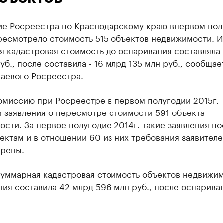
ие Росреестра по Краснодарскому краю в
первом пол
ресмотрело стоимость 515 объектов недвижимости. И
я кадастровая стоимость до оспаривания составляла
уб., после составила - 16 млрд 135 млн руб., сообщае
раевого Росреестра.
омиссию при Росреестре в первом полугодии 2015г.
 заявления о пересмотре стоимости 591 объекта
ости. З
а первое полугодие 2014г. такие заявления по
ектам и в отношении 60 из них требования заявител
орены.
суммарная кадастровая стоимость объектов недвижи
ия составила 42 млрд 596 млн руб., после оспарива
 по рассмотрению споров о результатах определения