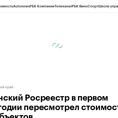
жимость
Autonews
РБК Компании
Телеканал
РБК Вино
Спорт
Школа упра
д
Стиль
Крипто
РБК Бизнес-среда
Дискуссионный клуб
Исследования
К
а контрагентов
Политика
Экономика
Бизнес
Технологии и медиа
Фина
ий край
нский Росреестр в первом
годии пересмотрел стоимос
объектов