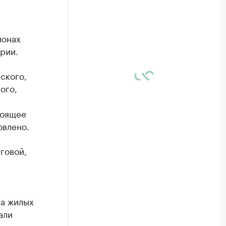
йонах
рии.
ского,
ого,
тоящее
овлено.
говой,
ла жилых
али