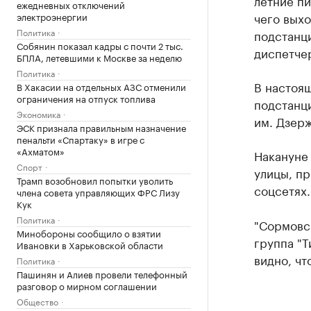
летние пи
ежедневных отключений
чего вых
электроэнергии
Политика
подстанци
Собянин показал кадры с почти 2 тыс.
диспетче
БПЛА, летевшими к Москве за неделю
Политика
В настоя
В Хакасии на отдельных АЗС отменили
ограничения на отпуск топлива
подстанц
Экономика
им. Дзер
ЭСК признала правильным назначение
пенальти «Спартаку» в игре с
«Ахматом»
Накануне
Спорт
улицы, пр
Трамп возобновил попытки уволить
соцсетях.
члена совета управляющих ФРС Лизу
Кук
Политика
"Сормовск
Минобороны сообщило о взятии
группа "Т
Ивановки в Харьковской области
видно, чт
Политика
Пашинян и Алиев провели телефонный
разговор о мирном соглашении
Общество