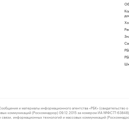
Об
Ко
до
Хо
Ре
Зн
Са
РБ
РБ
Шк
ения и материалы информационного агентства «РБК» (свидетельство о 
овых коммуникаций (Роскомнадзор) 09.12.2015 за номером ИА №ФС77-63848) 
 связи, информационных технологий и массовых коммуникаций (Роскомнадз