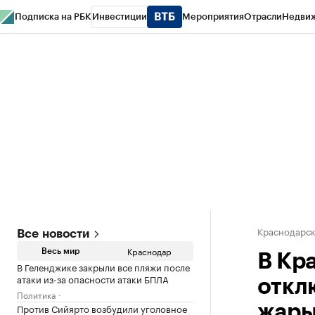
Подписка на РБК
Инвестиции
Мероприятия
Отрасли
Недви
РБК Курсы
РБК Life
Тренды
Визионеры
Национальные проекты
Горо
Газета
Спецпроекты СПб
Конференции СПб
Спецпроекты
Проверк
Краснодарск
Все новости
Краснодар
Весь мир
В Кр
В Геленджике закрыли все пляжи после
атаки из-за опасности атаки БПЛА
откл
Политика
Против Сийярто возбудили уголовное
жар