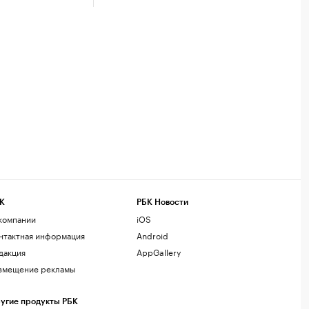
К
РБК Новости
компании
iOS
нтактная информация
Android
дакция
AppGallery
змещение рекламы
угие продукты РБК