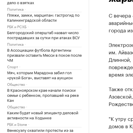
дело о взятках
Политика
С вечера 
Пляжи, замки, марципан: гастрогид по
Калининградской области
аварийны
РБК и РСХБ
города из
Белгородский оперштаб назвал число
пострадавших за сутки при атаках ВСУ
Электроэн
Политика
В Ассоциации футбола Аргентины
им. Айваз
призвали оставить Месси в покое после
Длинной, 
ЧМ
поврежден
Спорт
Мяч, которым Марадона забил гол
время эл
«рукой Бога», выставят на аукцион
Общество
Также отк
В Красноярском крае начали поиски
семьи с ребенком, пропавшей на реке
Азовской,
Кан
Рождеств
Общество
Каким будет новый эпицентр деловой
активности на Ходынке
"К утру 
РБК и Stone
домов в 
Венесуэлу охватили протесты из-за