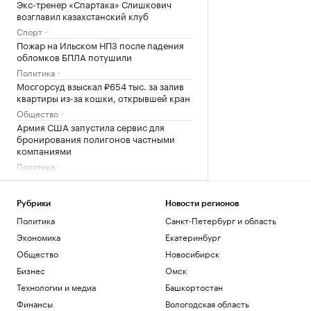
Экс-тренер «Спартака» Слишкович
возглавил казахстанский клуб
Спорт
Пожар на Ильском НПЗ после падения
обломков БПЛА потушили
Политика
Мосгорсуд взыскал ₽654 тыс. за залив
квартиры из-за кошки, открывшей кран
Общество
Армия США запустила сервис для
бронирования полигонов частными
компаниями
Политика
Собянин сообщил о 1984 дронах,
летевших в сторону Москвы с начала
августа
Рубрики
Новости регионов
Политика
Политика
Санкт-Петербург и область
Экономика
Екатеринбург
Загрузить еще
Общество
Новосибирск
Бизнес
Омск
Технологии и медиа
Башкортостан
Финансы
Вологодская область