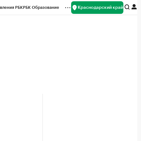
Краснодарский край
вления РБК
РБК Образование
редитные рейтинги
Франшизы
нсы
Рынок наличной валюты