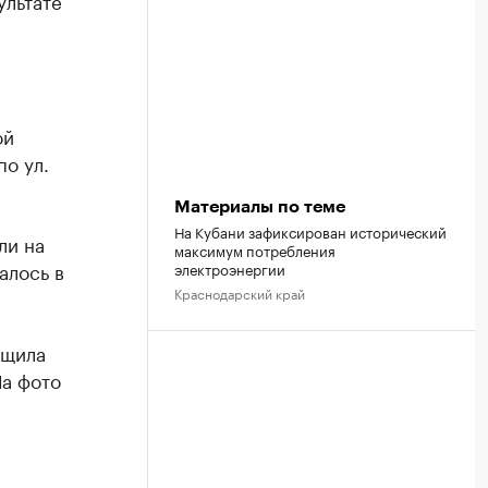
ультате
ой
о ул.
Материалы по теме
На Кубани зафиксирован исторический
ли на
максимум потребления
алось в
электроэнергии
Краснодарский край
бщила
На фото