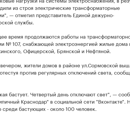
ковые нагрузки на системы электроснабжения, в рез
одили из строя электрические трансформаторные
и", — отметил представитель Единой дежурно-
рской службы.
щее время продолжаются работы на трансформаторн
ии № 107, снабжающей электроэнергией жилые дома п
жинского, Офицерской, Брянской и Нефтяной.
 вечером, жители домов в районе ул.Сормовской выш
отестуя против регулярных отключений света, сообщ
ая бастует. Четвертый день отключают свет", — соо
ипичный Краснодар" в социальной сети "Вконтакте". 
о среди бастующих - около 100 человек.