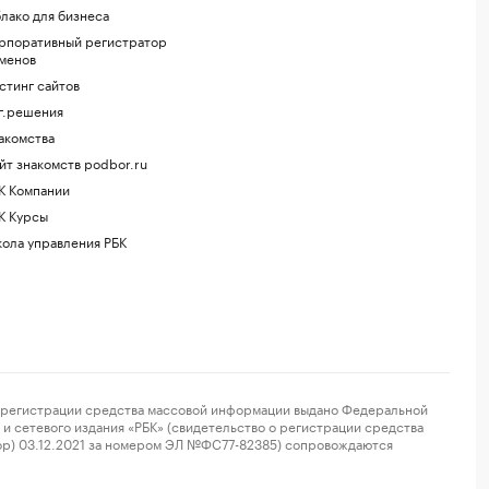
лако для бизнеса
рпоративный регистратор
менов
стинг сайтов
г.решения
акомства
йт знакомств podbor.ru
К Компании
К Курсы
ола управления РБК
регистрации средства массовой информации выдано Федеральной
и сетевого издания «РБК» (свидетельство о регистрации средства
ор) 03.12.2021 за номером ЭЛ №ФС77-82385) сопровождаются