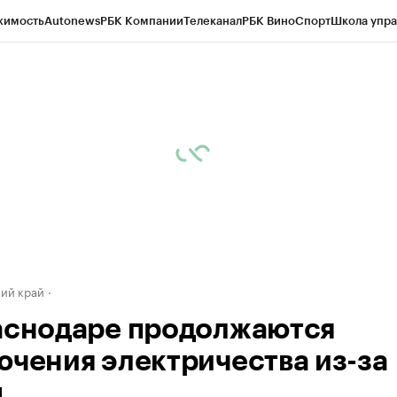
жимость
Autonews
РБК Компании
Телеканал
РБК Вино
Спорт
Школа упра
д
Стиль
Крипто
РБК Бизнес-среда
Дискуссионный клуб
Исследования
К
а контрагентов
Политика
Экономика
Бизнес
Технологии и медиа
Фина
ий край
аснодаре продолжаются
ючения электричества из-за
ы