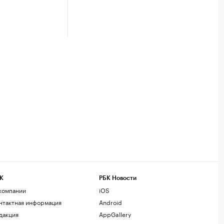
К
РБК Новости
компании
iOS
нтактная информация
Android
дакция
AppGallery