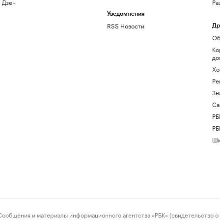
Дзен
Ра
Уведомления
RSS Новости
Др
Об
Ко
до
Хо
Ре
Зн
Са
РБ
РБ
Шк
ения и материалы информационного агентства «РБК» (свидетельство о 