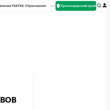
Краснодарский край
вления РБК
РБК Образование
редитные рейтинги
Франшизы
нсы
Рынок наличной валюты
 ВОВ