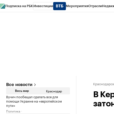
Подписка на РБК
Инвестиции
Мероприятия
Отрасли
Недви
РБК Курсы
РБК Life
Тренды
Визионеры
Национальные проекты
Горо
Газета
Спецпроекты СПб
Конференции СПб
Спецпроекты
Проверк
Краснодарск
Все новости
Краснодар
Весь мир
В Ке
Вучич пообещал сделать все для
помощи Украине на «европейском
зато
пути»
Политика