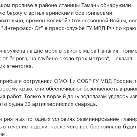
ском проливе в районе станицы Тамань обнаружили
ую баржу с артиллерийскими боеприпасами,
жительно, времен Великой Отечественной Войны, со
у "Интерфакс-Юг" в пресс-службе ГУ МВД РФ по краю
наружена на дне моря в районе мыса Панагия, прим
 от берега, на глубине около трех метров", - сказал
к агентства.
 прибыли сотрудники ОМОН и СОБР ГУ МВД России п
рскому краю, они обеспечивают безопасность в райо
я работ. Только в первый день водолазам удалось изв
го судна 32 артиллерийских снаряда.
оприятных погодных условиях разминирование плани
 в течение недели, после чего все боеприпасы будут
ны.