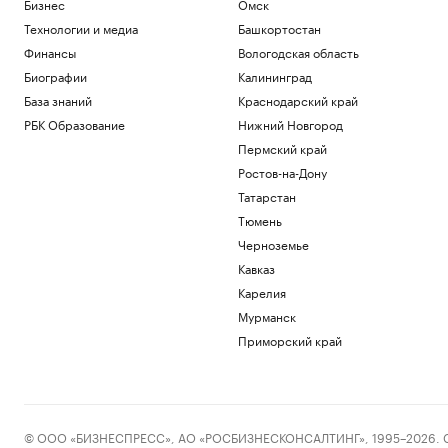
Бизнес
Омск
грузовику в Белгородской области
Технологии и медиа
Башкортостан
Политика
Искусственный интеллект вызовет
Финансы
Вологодская область
массовые увольнения — и еще 10
Биографии
Калининград
мифов
База знаний
Краснодарский край
РБК и Yandex Cloud
РБК Образование
Нижний Новгород
Зачем малому и среднему бизнесу
облигации и что важно знать о бирже
Пермский край
РБК и МСП Банк
Ростов-на-Дону
На Запорожской АЭС объяснили
Татарстан
причину отключения внешнего
Тюмень
электропитания
Политика
Черноземье
Число пострадавших при атаке БПЛА
Кавказ
на Ильский НПЗ выросло до шести
Карелия
Политика
Мурманск
Загрузить еще
Приморский край
© ООО «БИЗНЕСПРЕСС», АО «РОСБИЗНЕСКОНСАЛТИНГ», 1995–2026. Сообщ