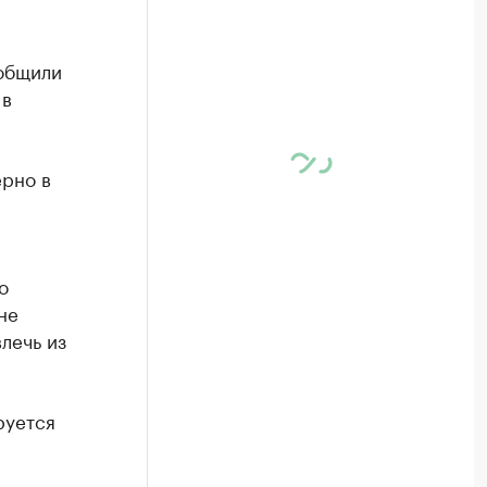
общили
 в
ерно в
о
не
лечь из
руется