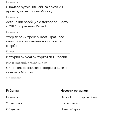
Политика
С начала суток ПВО сбила почти 20
дронов, летевших на Москву
Политика
Зеленский сообщил о договоренности
с США по ракетам Patriot
Политика
Умер первый тренер шестикратного
олимпийского чемпиона гимнаста
Щербо
Спорт
История биржевой торговли в России
РБК и Петербургская Биржа
Синоптик рассказал о «первом визите
осени» в Москву
Общество
Медведев рассказал о «жестких»
переговорах с Саркози в 2008 году
Рубрики
Новости регионов
Политика
Политика
Санкт-Петербург и область
Федорищев рассказал о последствиях
атаки БПЛА на Самарскую область
Экономика
Екатеринбург
Политика
Общество
Новосибирск
Трое пострадали при ударе БПЛА по