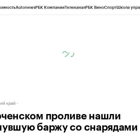
жимость
Autonews
РБК Компании
Телеканал
РБК Вино
Спорт
Школа упра
д
Стиль
Крипто
РБК Бизнес-среда
Дискуссионный клуб
Исследования
К
а контрагентов
Политика
Экономика
Бизнес
Технологии и медиа
Фина
ий край
рченском проливе нашли
нувшую баржу со снарядами