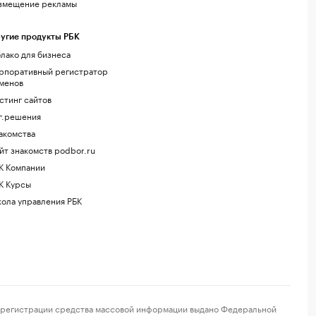
змещение рекламы
угие продукты РБК
лако для бизнеса
рпоративный регистратор
менов
стинг сайтов
г.решения
акомства
йт знакомств podbor.ru
К Компании
К Курсы
ола управления РБК
регистрации средства массовой информации выдано Федеральной