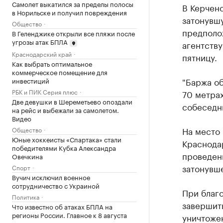
Самолет выкатился за пределы полосы
В Керчен
в Норильске и получил повреждения
затонувш
Общество
предполо
В Геленджике открыли все пляжи после
угрозы атак БПЛА
агентств
Краснодарский край
пятницу.
Как выбрать оптимальное
коммерческое помещение для
"Баржа об
инвестиций
РБК и ПИК Серия плюс
70 метрах
Две девушки в Шереметьево опоздали
собеседни
на рейс и выбежали за самолетом.
Видео
На место
Общество
Юные хоккеисты «Спартака» стали
Краснода
победителями Кубка Александра
проведени
Овечкина
затонувше
Спорт
Вучич исключил военное
сотрудничество с Украиной
При благ
Политика
завершить
Что известно об атаках БПЛА на
регионы России. Главное к 8 августа
уничтоже