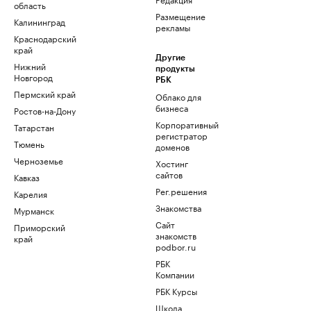
область
Размещение
Калининград
рекламы
Краснодарский
край
Другие
Нижний
продукты
Новгород
РБК
Пермский край
Облако для
бизнеса
Ростов-на-Дону
Корпоративный
Татарстан
регистратор
Тюмень
доменов
Черноземье
Хостинг
сайтов
Кавказ
Рег.решения
Карелия
Знакомства
Мурманск
Сайт
Приморский
знакомств
край
podbor.ru
РБК
Компании
РБК Курсы
Школа