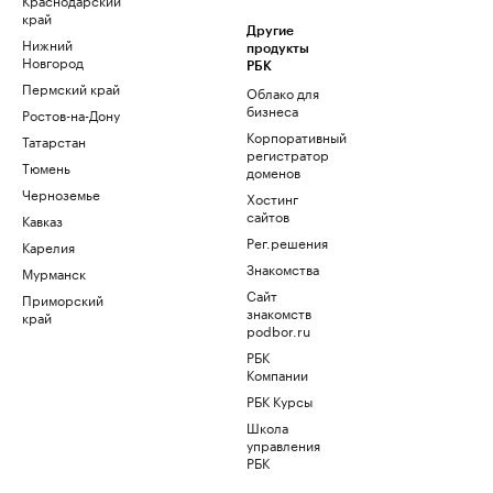
край
Другие
Нижний
продукты
Новгород
РБК
Пермский край
Облако для
бизнеса
Ростов-на-Дону
Корпоративный
Татарстан
регистратор
Тюмень
доменов
Черноземье
Хостинг
сайтов
Кавказ
Рег.решения
Карелия
Знакомства
Мурманск
Сайт
Приморский
знакомств
край
podbor.ru
РБК
Компании
РБК Курсы
Школа
управления
РБК