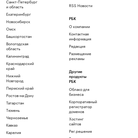
Санкт-Петербург
RSS Новости
и область
Екатеринбург
РБК
Новосибирск
О компании
Омск
Контактная
Башкортостан
информация
Вологодская
Редакция
область
Размещение
Калининград
рекламы
Краснодарский
край
Другие
Нижний
продукты
Новгород
РБК
Пермский край
Облако для
бизнеса
Ростов-на-Дону
Корпоративный
Татарстан
регистратор
Тюмень
доменов
Черноземье
Хостинг
сайтов
Кавказ
Рег.решения
Карелия