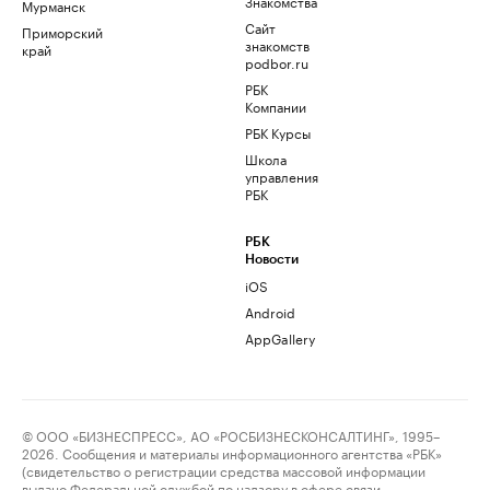
Знакомства
Мурманск
Сайт
Приморский
знакомств
край
podbor.ru
РБК
Компании
РБК Курсы
Школа
управления
РБК
РБК
Новости
iOS
Android
AppGallery
© ООО «БИЗНЕСПРЕСС», АО «РОСБИЗНЕСКОНСАЛТИНГ», 1995–
2026. Сообщения и материалы информационного агентства «РБК»
(свидетельство о регистрации средства массовой информации
выдано Федеральной службой по надзору в сфере связи,