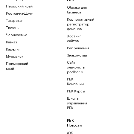
Пермский край
Облако для
бизнеса
Ростов-на-Дону
Корпоративный
Татарстан
регистратор
Тюмень
доменов
Черноземье
Хостинг
сайтов
Кавказ
Рег.решения
Карелия
Знакомства
Мурманск
Сайт
Приморский
знакомств
край
podbor.ru
РБК
Компании
РБК Курсы
Школа
управления
РБК
РБК
Новости
iOS