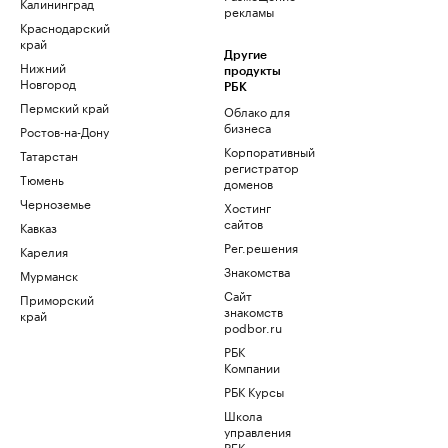
Калининград
рекламы
Краснодарский
край
Другие
Нижний
продукты
Новгород
РБК
Пермский край
Облако для
бизнеса
Ростов-на-Дону
Корпоративный
Татарстан
регистратор
Тюмень
доменов
Черноземье
Хостинг
сайтов
Кавказ
Рег.решения
Карелия
Знакомства
Мурманск
Сайт
Приморский
знакомств
край
podbor.ru
РБК
Компании
РБК Курсы
Школа
управления
РБК