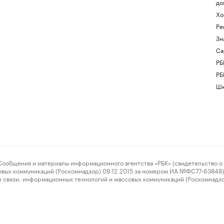
до
Хо
Ре
Зн
Са
РБ
РБ
Шк
ения и материалы информационного агентства «РБК» (свидетельство о 
овых коммуникаций (Роскомнадзор) 09.12.2015 за номером ИА №ФС77-63848) 
 связи, информационных технологий и массовых коммуникаций (Роскомнадз