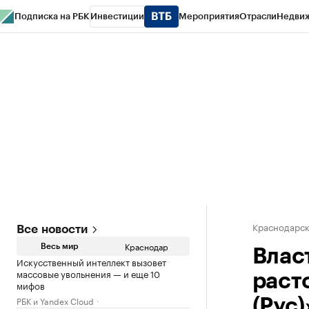
Подписка на РБК
Инвестиции
Мероприятия
Отрасли
Недви
РБК Курсы
РБК Life
Тренды
Визионеры
Национальные проекты
Горо
Газета
Спецпроекты СПб
Конференции СПб
Спецпроекты
Проверк
Краснодарск
Все новости
Краснодар
Весь мир
Влас
Искусственный интеллект вызовет
массовые увольнения — и еще 10
раст
мифов
РБК и Yandex Cloud
(Рус)