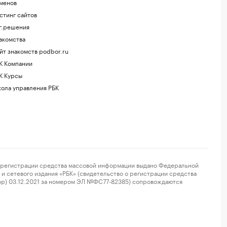
менов
стинг сайтов
г.решения
акомства
йт знакомств podbor.ru
К Компании
К Курсы
ола управления РБК
регистрации средства массовой информации выдано Федеральной
и сетевого издания «РБК» (свидетельство о регистрации средства
ор) 03.12.2021 за номером ЭЛ №ФС77-82385) сопровождаются