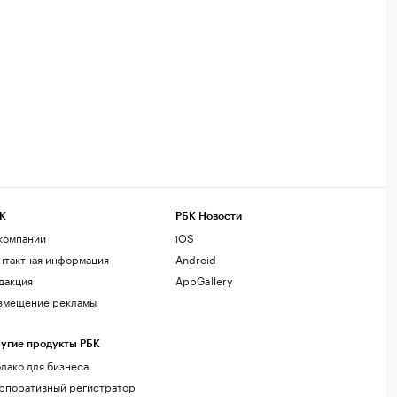
К
РБК Новости
компании
iOS
нтактная информация
Android
дакция
AppGallery
змещение рекламы
угие продукты РБК
лако для бизнеса
рпоративный регистратор