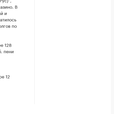
ус)",
азино. В
й и
атилось
олгов по
ее 128
б. пени
ре 12