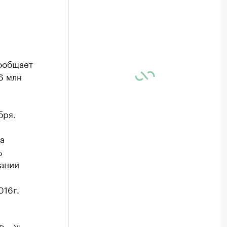
сообщает
6 млн
бря.
а
ь
пании
016г.