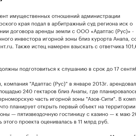
ент имущественных отношений администрации
ского края подал в арбитражный суд региона иск о
нии договора аренды земли с ООО «Адаптас (Рус)» -
ного инвестора игорной зоны близ курорта Анапа, 
т.ru. Также истец намерен взыскать с ответчика 101,
олжны подготовиться к слушанию в срок до 17 сентя
 компания "Адаптас (Рус)" в январе 2013г. арендовал
лощадью 240 гектаров близ Анапы, где планировалос
ерноморскую часть игорной зоны "Азов-Сити". В ком
 что планирует открыть первый объект на территории
оны — пятизвездочную гостиницу с казино — к маю 2
 этого проекта оценивалась в 11 млрд руб.