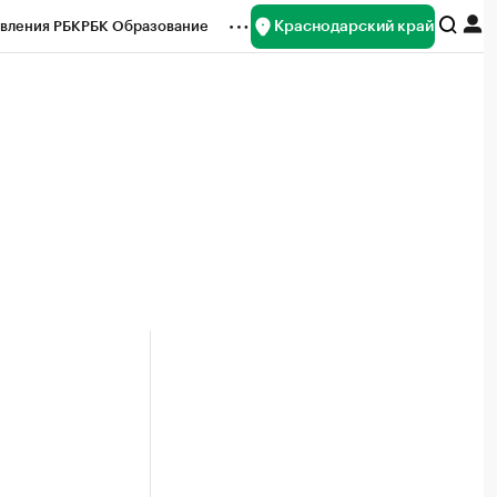
Краснодарский край
вления РБК
РБК Образование
редитные рейтинги
Франшизы
нсы
Рынок наличной валюты