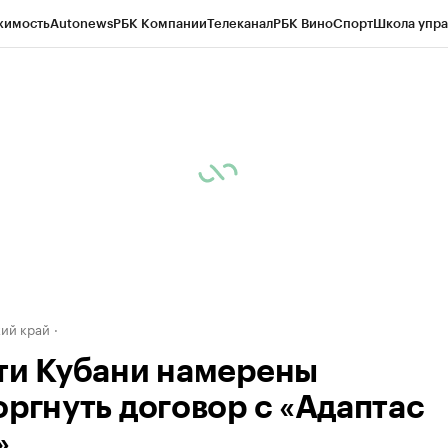
жимость
Autonews
РБК Компании
Телеканал
РБК Вино
Спорт
Школа упра
д
Стиль
Крипто
РБК Бизнес-среда
Дискуссионный клуб
Исследования
К
а контрагентов
Политика
Экономика
Бизнес
Технологии и медиа
Фина
ий край
ти Кубани намерены
оргнуть договор с «Адаптас
»