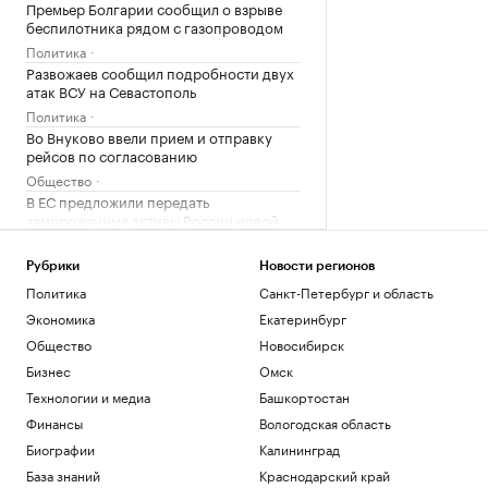
Премьер Болгарии сообщил о взрыве
беспилотника рядом с газопроводом
Политика
Развожаев сообщил подробности двух
атак ВСУ на Севастополь
Политика
Во Внуково ввели прием и отправку
рейсов по согласованию
Общество
В ЕС предложили передать
замороженные активы России новой
структуре
Политика
Рубрики
Новости регионов
Как ИИ-агенты и облако
Политика
Санкт-Петербург и область
трансформируют промышленность:
Экономика
Екатеринбург
опыт «Норникеля»
Общество
Новосибирск
РБК и Yandex Cloud
Бизнес
Омск
Загрузить еще
Технологии и медиа
Башкортостан
Финансы
Вологодская область
Биографии
Калининград
База знаний
Краснодарский край