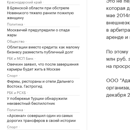
Это не пе
Краснодарский край
которая д
В Брянской области при обстреле
Новенького тяжело ранили пожилую
мае 2014г
женщину
внешнеэк
Политика
в арбитра
Москвичей предупредили о спаде
жары
аренде и 
Общество
Облигации вместо кредита: как малому
По этому 
бизнесу разместить публичный долг
млн руб. 
РБК и МСП Банк
Овечкин заявил, что после завершения
на проср
карьеры будет жить в Москве
Спорт
ООО "Ада
Фермы, рестораны и отели Дальнего
Востока. Гастрогид
организац
РБК и РСХБ
декабря 2
У побережья Турции обнаружили
неизвестный беспилотник
Политика
«Арсенал» совершил один из самых
дорогих трансферов в своей истории
Спорт