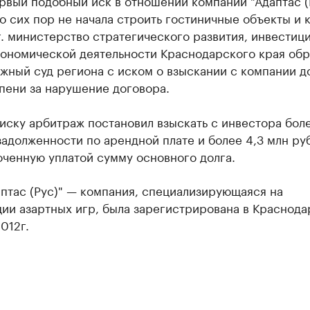
рвый подобный иск в отношении компании "Адаптас (Р
о сих пор не начала строить гостиничные объекты и к
. министерство стратегического развития, инвестици
ономической деятельности Краснодарского края обр
жный суд региона с иском о взыскании с компании д
пени за нарушение договора.
иску арбитраж постановил взыскать с инвестора бол
задолженности по арендной плате и более 4,3 млн ру
оченную уплатой сумму основного долга.
птас (Рус)" — компания, специализирующаяся на
ии азартных игр, была зарегистрирована в Краснода
012г.