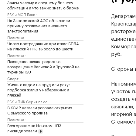
Зачем малому и среднему бизнесу
облигации и что важно знать о бирже
РБК и МСП Банк
Департам
На Запорожской АЭС объяснили
Краснодар
причину отключения внешнего
расторже
электропитания
единствен
Политика
Число пострадавших при атаке БПЛА
Коммерсан
на Ильский НПЗ выросло до шести
руб.
Политика
Плющенко назвал радостью
возвращение Валиевой и Трусовой на
Стороны д
турниры ISU
Спорт
Напомним,
Жизнь с видом на пруд или реку:
подборка жилья у набережных и
участок п
пляжей
создать ч
РБК и ПИК Серия плюс
заявляли,
В КСИР назвали условие открытия
Ормузского пролива
игорной з
Политика
Стоимость
Возгорание на Ильском НПЗ
ликвидировали